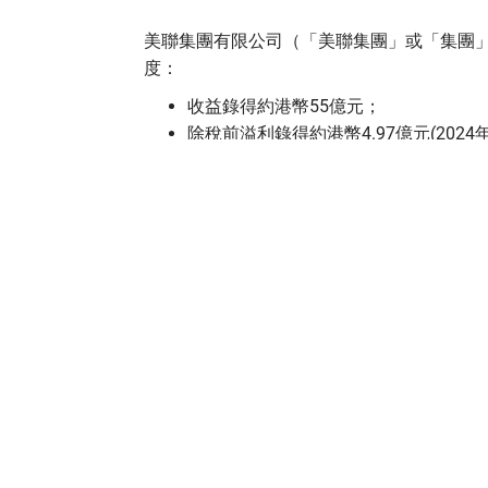
美聯集團有限公司（「美聯集團」或「集團」，
度：
收益錄得約港幣55億元；
除稅前溢利錄得約港幣4.97億元(202
權益持有人應佔溢利約港幣4.23億元(2
建議派發末期息每股6.0港仙，並派發一
集團盈利上升主要由於年內本集團旗下所有
於：
在住宅市場持續復甦期間，本集團致力
本集團於一手及二手住宅市場之市場佔
本集團持續致力提升營運效率，專注於
美聯集團主席黃建業表示，地緣政治成為今
的價格均自年內高位回落一成至近三成，但