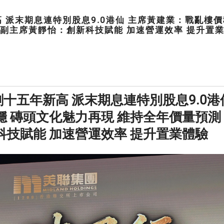
高 派末期息連特別股息9.0港仙 主席黃建業：戰亂樓
 副主席黃靜怡：創新科技賦能 加速營運效率 提升置
創十五年新高 派末期息連特別股息9.0港
 磚頭文化魅力再現 維持全年價量預測
技賦能 加速營運效率 提升置業體驗