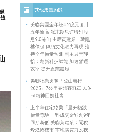
其他集團動態
價穩
業體
美聯集團全年賺4.2億元 創十
五年新高 派末期息連特別股
息9.0港仙 主席黃建業：戰亂
樓價穩 磚頭文化魅力再現 維
持全年價量預測 副主席黃靜
仙
怡：創新科技賦能 加速營運
效率 提升置業體驗
美聯物業勇奪「登山善行
2025」7公里團體賽冠軍 以3-
Fit精神回饋社會
上半年住宅物業「量升額跌
價量背馳」 料成交金額創9年
同期新低 美聯黃建業：關稅
烽煙捲樓市 本地購買力反撲