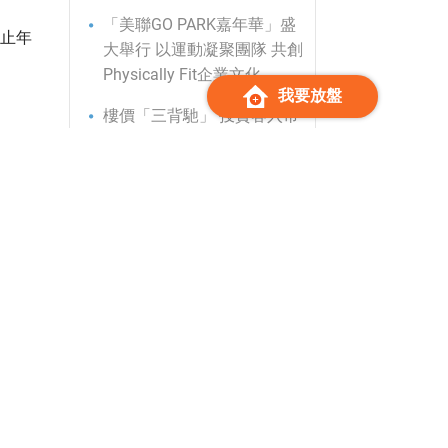
「美聯GO PARK嘉年華」盛
日止年
大舉行 以運動凝聚團隊 共創
Physically Fit企業文化
我要放盤
樓價「三背馳」 投資客入市
一手大手客按年大升8倍 美聯
黃建業：樓價漸試探「支撐
點」 利好因素引導回穩 料全
年樓市「價穩量升」 新盤交
上升源
投或創紀錄新高
美聯集團全年「扭虧為盈」
賺3.2億元 主席黃建業：料樓
市將「價穩量升」 新盤成交
或創一手例後新高 副主席黃
靜怡：線上平台查詢量創新
資產品
高 續推動「智慧型代理」發
底回升
展