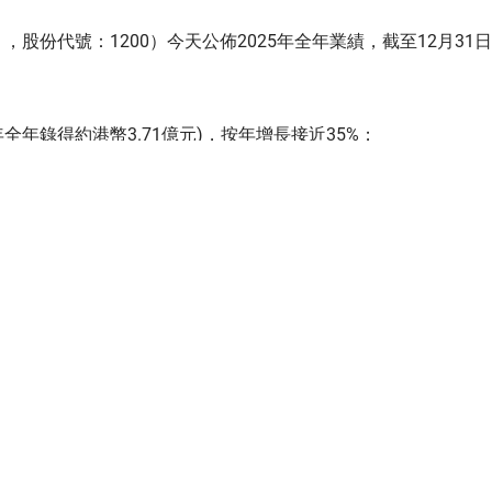
股份代號：1200）今天公佈2025年全年業績，截至12月31
4年全年錄得約港幣3.71億元)，按年增長接近35%；
024年全年則錄得應佔溢利約港幣3.20億元)，按年增長逾30%；
次性特別股息每股3.0港仙。
業務單位的亮麗表現，尤其是「美聯物業」及「香港置業」。此
透過一系列管理措施成功實現業務增長；
有率均有所提升；
保留及吸引頂尖人才，為客戶提供優質服務。
年環球市場的最大變數。戰火之下，股市、金價及虛擬貨幣等投
是暫時戰事對本港樓市影響相對有限，樓價不跌反升，繼去年觸