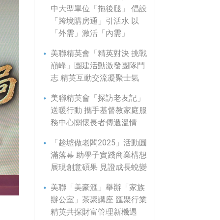
中大型單位「拖後腿」 倡設
「跨境購房通」引活水 以
「外需」激活「內需」
美聯精英會「精英對決 挑戰
巔峰」團建活動激發團隊鬥
志 精英互動交流凝聚士氣
美聯精英會「探訪老友記」
送暖行動 攜手基督教家庭服
務中心關懷長者傳遞溫情
「趁墟做老闆2025」活動圓
滿落幕 助學子實踐商業構想
展現創意碩果 見證成長蛻變
美聯「美豪滙」舉辦「家族
辦公室」茶聚講座 匯聚行業
精英共探財富管理新機遇