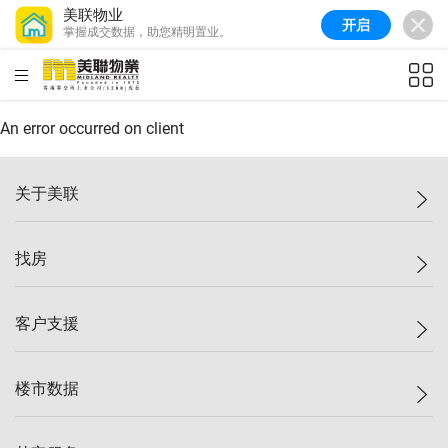
美联物业
开启
掌握成交数据，助您精明置业。
美联信心指数
76.6
较上周
-0.6%
较上月
-1.4%
(
10/08/2026
)
HKD
ft²
全港指数
148.9
较上周
-0.1%
较上月
0.1%
(
10/08/2026
)
An error occurred on client
港岛指数
157.0
较上周
-0.2%
较上月
0.2%
(
10/08/2026
)
关于美联
九龙指数
155.7
较上周
-0.4%
较上月
-0.8%
(
10/08/2026
)
美联集团
找房
新界指数
135.1
较上周
0.3%
较上月
0.9%
(
10/08/2026
)
投资者关系
美联信心指数
76.6
较上周
-0.6%
较上月
-1.4%
(
10/08/2026
)
集团动态
一手新房
客户支援
人才招募
买房
网站地图
上车
自助放盘
楼市数据
减价
专业经纪人
低价
分行网络
指数