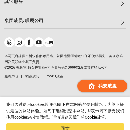
其它服务
美联豪宅
查询热线
信心指数
独家楼盘
联络我们
最新成交
小区专页
租房
集团成员/联属公司
按揭计算机
历史成交
大湾区专页
居屋专页
负担能力计算机
成交数据
楼市资讯
买卖流程
美联物业
转按计算机
小区成交排行榜
美联精英会
鋑联控股
*
缴款方式
地区百科
美联慈善基金
美联工商铺
*
本网页所提供资料仅作参考用途。若因错漏而引致任何不便或损失，美联数码
美善会
美联中国
网及美联物业概不负责。
地产经纪人管理协会
©
2026
美联物业代理有限公司牌照号码C-000982及或其有联系公司
美联澳门
申报已递交的购楼开盘
免责声明
私隐政策
Cookie政策
美联金融集团
我要放盘
美联移民顾问
美联升学顾问
美联测量师行
我们透过使用cookies以评估阁下在本网站的使用情况，为阁下提
香港置业
供最佳的网站体验。如阁下继续浏览本网站, 即表示阁下接受我们
使用cookies来收集数据。详情请参阅我们的
Cookie政策
。
经络按揭
美联会
同意