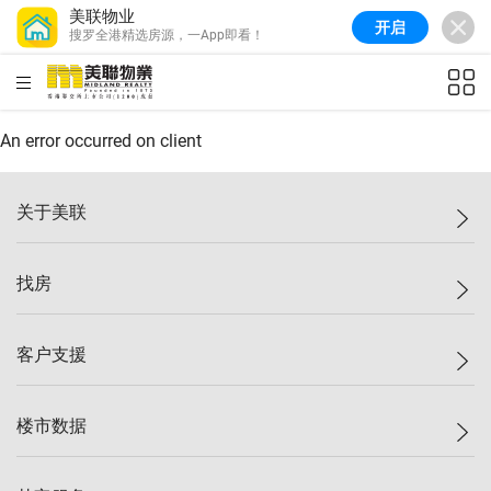
美联物业
开启
搜罗全港精选房源，一App即看！
美联信心指数
77.1
较上周
0.7%
较上月
-0.4%
(
03/08/2026
)
HKD
ft²
全港指数
149.1
较上周
0%
较上月
0.4%
(
03/08/2026
)
An error occurred on client
港岛指数
157.4
较上周
-0.3%
较上月
-0.8%
(
03/08/2026
)
关于美联
九龙指数
156.4
较上周
-0.1%
较上月
0.3%
(
03/08/2026
)
美联集团
找房
新界指数
134.8
较上周
0.1%
较上月
0.9%
(
03/08/2026
)
投资者关系
美联信心指数
77.1
较上周
0.7%
较上月
-0.4%
(
03/08/2026
)
集团动态
一手新房
客户支援
人才招募
买房
网站地图
上车
自助放盘
楼市数据
减价
专业经纪人
低价
分行网络
指数