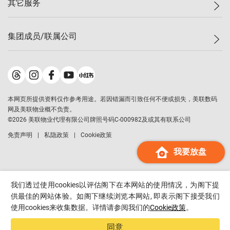
其它服务
美联豪宅
查询热线
信心指数
独家楼盘
联络我们
最新成交
小区专页
租房
集团成员/联属公司
按揭计算机
历史成交
大湾区专页
居屋专页
负担能力计算机
成交数据
楼市资讯
买卖流程
美联物业
转按计算机
小区成交排行榜
美联精英会
鋑联控股
*
缴款方式
地区百科
美联慈善基金
美联工商铺
*
本网页所提供资料仅作参考用途。若因错漏而引致任何不便或损失，美联数码
美善会
美联中国
网及美联物业概不负责。
地产经纪人管理协会
©
2026
美联物业代理有限公司牌照号码C-000982及或其有联系公司
美联澳门
申报已递交的购楼开盘
免责声明
私隐政策
Cookie政策
美联金融集团
我要放盘
美联移民顾问
美联升学顾问
美联测量师行
我们透过使用cookies以评估阁下在本网站的使用情况，为阁下提
香港置业
供最佳的网站体验。如阁下继续浏览本网站, 即表示阁下接受我们
使用cookies来收集数据。详情请参阅我们的
Cookie政策
。
经络按揭
美联会
同意