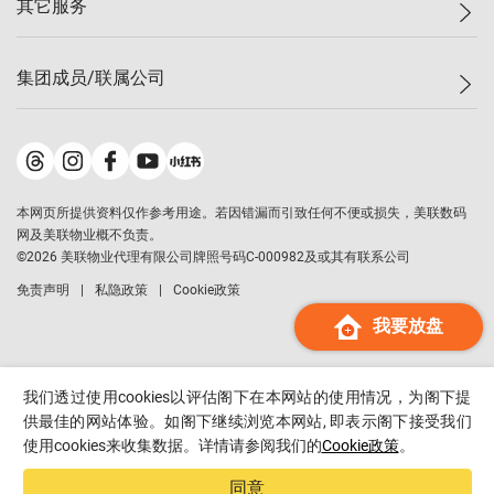
其它服务
美联豪宅
查询热线
信心指数
独家楼盘
联络我们
最新成交
小区专页
租房
集团成员/联属公司
按揭计算机
历史成交
大湾区专页
居屋专页
负担能力计算机
成交数据
楼市资讯
买卖流程
美联物业
转按计算机
小区成交排行榜
美联精英会
鋑联控股
*
缴款方式
地区百科
美联慈善基金
美联工商铺
*
本网页所提供资料仅作参考用途。若因错漏而引致任何不便或损失，美联数码
美善会
美联中国
网及美联物业概不负责。
地产经纪人管理协会
©
2026
美联物业代理有限公司牌照号码C-000982及或其有联系公司
美联澳门
申报已递交的购楼开盘
免责声明
私隐政策
Cookie政策
美联金融集团
我要放盘
美联移民顾问
美联升学顾问
美联测量师行
我们透过使用cookies以评估阁下在本网站的使用情况，为阁下提
香港置业
供最佳的网站体验。如阁下继续浏览本网站, 即表示阁下接受我们
使用cookies来收集数据。详情请参阅我们的
Cookie政策
。
经络按揭
美联会
同意