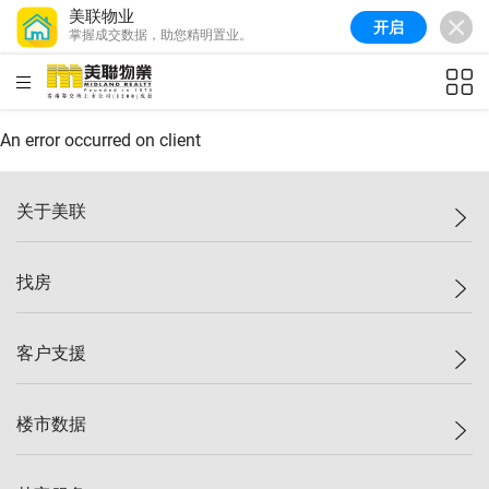
美联物业
开启
掌握成交数据，助您精明置业。
美联信心指数
77.1
较上周
0.7%
较上月
-0.4%
(
03/08/2026
)
HKD
ft²
全港指数
149.1
较上周
0%
较上月
0.4%
(
03/08/2026
)
An error occurred on client
港岛指数
157.4
较上周
-0.3%
较上月
-0.8%
(
03/08/2026
)
关于美联
九龙指数
156.4
较上周
-0.1%
较上月
0.3%
(
03/08/2026
)
美联集团
找房
新界指数
134.8
较上周
0.1%
较上月
0.9%
(
03/08/2026
)
投资者关系
美联信心指数
77.1
较上周
0.7%
较上月
-0.4%
(
03/08/2026
)
集团动态
一手新房
客户支援
人才招募
买房
网站地图
上车
自助放盘
楼市数据
减价
专业经纪人
低价
分行网络
指数