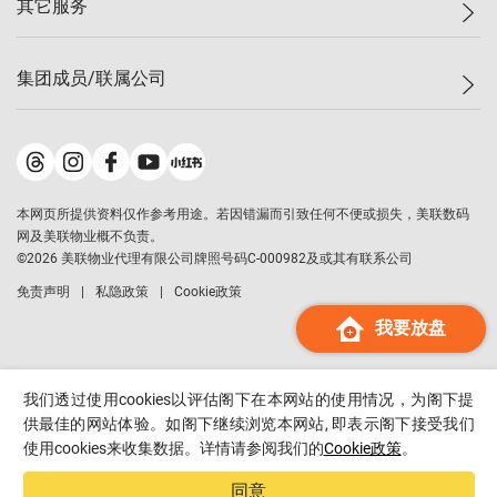
其它服务
美联豪宅
查询热线
信心指数
独家楼盘
联络我们
最新成交
小区专页
租房
集团成员/联属公司
按揭计算机
历史成交
大湾区专页
居屋专页
负担能力计算机
成交数据
楼市资讯
买卖流程
美联物业
转按计算机
小区成交排行榜
美联精英会
鋑联控股
*
缴款方式
地区百科
美联慈善基金
美联工商铺
*
本网页所提供资料仅作参考用途。若因错漏而引致任何不便或损失，美联数码
美善会
美联中国
网及美联物业概不负责。
地产经纪人管理协会
©
2026
美联物业代理有限公司牌照号码C-000982及或其有联系公司
美联澳门
申报已递交的购楼开盘
免责声明
私隐政策
Cookie政策
美联金融集团
我要放盘
美联移民顾问
美联升学顾问
美联测量师行
我们透过使用cookies以评估阁下在本网站的使用情况，为阁下提
香港置业
供最佳的网站体验。如阁下继续浏览本网站, 即表示阁下接受我们
使用cookies来收集数据。详情请参阅我们的
Cookie政策
。
经络按揭
美联会
同意