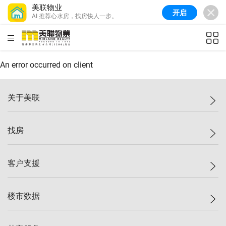
美联物业
开启
AI 推荐心水房，找房快人一步。
美联信心指数
77.1
较上周
0.7%
较上月
-0.4%
(
03/08/2026
)
HKD
ft²
全港指数
149.1
较上周
0%
较上月
0.4%
(
03/08/2026
)
An error occurred on client
港岛指数
157.4
较上周
-0.3%
较上月
-0.8%
(
03/08/2026
)
关于美联
九龙指数
156.4
较上周
-0.1%
较上月
0.3%
(
03/08/2026
)
美联集团
找房
新界指数
134.8
较上周
0.1%
较上月
0.9%
(
03/08/2026
)
投资者关系
美联信心指数
77.1
较上周
0.7%
较上月
-0.4%
(
03/08/2026
)
集团动态
一手新房
客户支援
人才招募
买房
网站地图
上车
自助放盘
楼市数据
减价
专业经纪人
低价
分行网络
指数