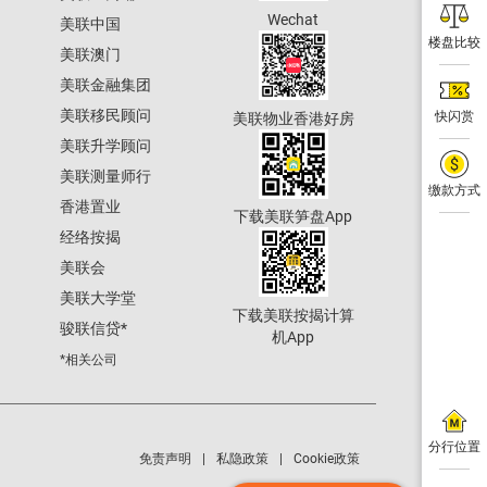
Wechat
美联中国
楼盘比较
美联澳门
美联金融集团
美联移民顾问
快闪赏
美联物业香港好房
美联升学顾问
美联测量师行
缴款方式
香港置业
下载美联笋盘App
经络按揭
美联会
美联大学堂
下载美联按揭计算
骏联信贷
*
机App
*相关公司
分行位置
免责声明
私隐政策
Cookie政策