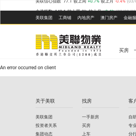
全港指数
149.1
较上周
0%
较上月
0.4%
(
03/08/20
港岛指数
157.4
较上周
-0.3%
较上月
-0.8%
(
03/08/
美联集团
工商铺
内地房产
澳⻔房产
金融
九龙指数
156.4
较上周
-0.1%
较上月
0.3%
(
03/08
美联信心指数
77.1
较上周
0.7%
较上月
-0.4%
(
03/
新界指数
134.8
较上周
0.1%
较上月
0.9%
(
03/08
全港指数
149.1
较上周
0%
较上月
0.4%
(
03/08/20
美联信心指数
77.1
较上周
0.7%
较上月
-0.4%
(
03/
买房
港岛指数
157.4
较上周
-0.3%
较上月
-0.8%
(
03/08/
An error occurred on client
九龙指数
156.4
较上周
-0.1%
较上月
0.3%
(
03/08
新界指数
134.8
较上周
0.1%
较上月
0.9%
(
03/08
关于美联
找房
客
美联信心指数
77.1
较上周
0.7%
较上月
-0.4%
(
03/
美联集团
一手新房
自
投资者关系
买房
专
集团动态
上车
分