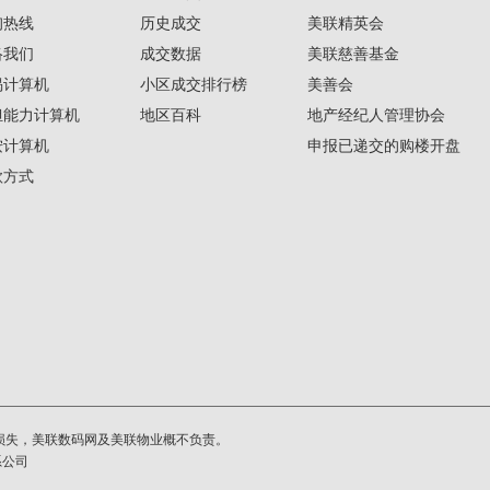
询热线
历史成交
美联精英会
络我们
成交数据
美联慈善基金
揭计算机
小区成交排行榜
美善会
担能力计算机
地区百科
地产经纪人管理协会
按计算机
申报已递交的购楼开盘
款方式
损失，美联数码网及美联物业概不负责。
系公司