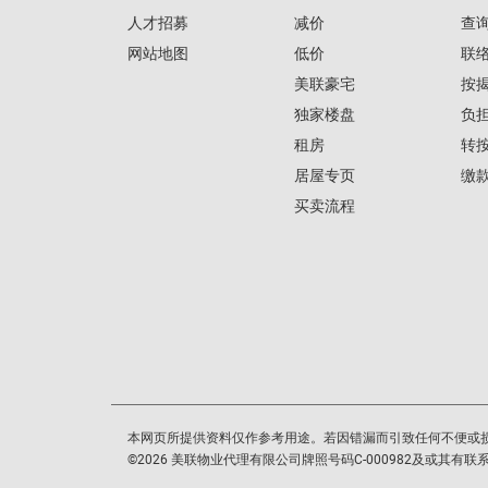
人才招募
减价
查
网站地图
低价
联
美联豪宅
按
独家楼盘
负
租房
转
居屋专页
缴
买卖流程
本网页所提供资料仅作参考用途。若因错漏而引致任何不便或
©
2026
美联物业代理有限公司牌照号码C-000982及或其有联