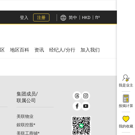
登入
注册
简中
HKD
ft²
区
地区百科
资讯
经纪人/分行
加入我们
我是业主
集团成员/
联属公司
按揭计算
美联物业
鋑联控股
*
我的收藏
美联工商铺
*