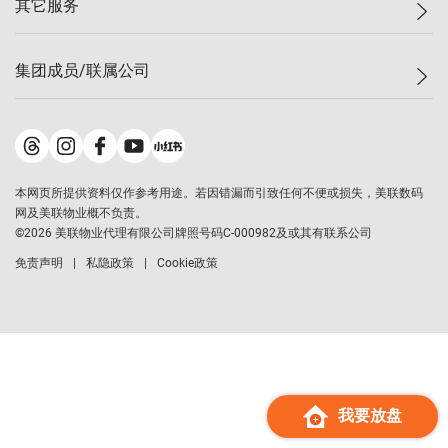
其它服务
美联豪宅
查询热线
信心指数
独家楼盘
联络我们
最新成交
小区专页
租房
集团成员/联属公司
按揭计算机
历史成交
大湾区专页
居屋专页
负担能力计算机
成交数据
楼市资讯
买卖流程
美联物业
转按计算机
小区成交排行榜
美联精英会
鋑联控股
*
缴款方式
地区百科
美联慈善基金
美联工商铺
*
本网页所提供资料仅作参考用途。若因错漏而引致任何不便或损失，美联数码
美善会
美联中国
网及美联物业概不负责。
地产经纪人管理协会
©
2026
美联物业代理有限公司牌照号码C-000982及或其有联系公司
美联澳门
申报已递交的购楼开盘
免责声明
私隐政策
Cookie政策
美联金融集团
美联移民顾问
美联升学顾问
美联测量师行
香港置业
经络按揭
我要放盘
美联会