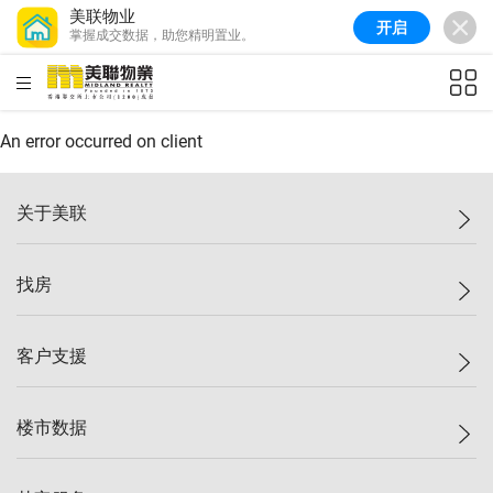
美联物业
开启
掌握成交数据，助您精明置业。
美联信心指数
77.1
较上周
0.7%
较上月
-0.4%
(
03/08/2026
)
HKD
ft²
全港指数
149.1
较上周
0%
较上月
0.4%
(
03/08/2026
)
An error occurred on client
港岛指数
157.4
较上周
-0.3%
较上月
-0.8%
(
03/08/2026
)
关于美联
九龙指数
156.4
较上周
-0.1%
较上月
0.3%
(
03/08/2026
)
美联集团
找房
新界指数
134.8
较上周
0.1%
较上月
0.9%
(
03/08/2026
)
投资者关系
美联信心指数
77.1
较上周
0.7%
较上月
-0.4%
(
03/08/2026
)
集团动态
一手新房
客户支援
人才招募
买房
网站地图
上车
自助放盘
楼市数据
减价
专业经纪人
低价
分行网络
指数