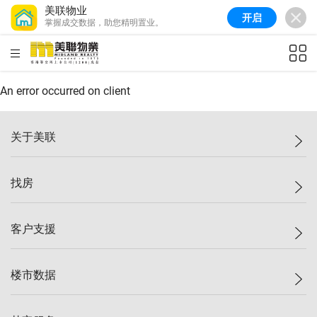
美联物业
开启
掌握成交数据，助您精明置业。
美联信心指数
77.1
较上周
0.7%
较上月
-0.4%
(
03/08/2026
)
HKD
ft²
全港指数
149.1
较上周
0%
较上月
0.4%
(
03/08/2026
)
An error occurred on client
港岛指数
157.4
较上周
-0.3%
较上月
-0.8%
(
03/08/2026
)
关于美联
九龙指数
156.4
较上周
-0.1%
较上月
0.3%
(
03/08/2026
)
美联集团
找房
新界指数
134.8
较上周
0.1%
较上月
0.9%
(
03/08/2026
)
投资者关系
美联信心指数
77.1
较上周
0.7%
较上月
-0.4%
(
03/08/2026
)
集团动态
一手新房
客户支援
人才招募
买房
网站地图
上车
自助放盘
楼市数据
减价
专业经纪人
低价
分行网络
指数