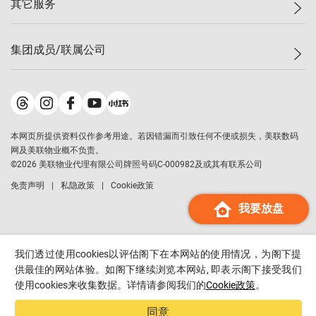
其它服务
美联豪宅
查询热线
信心指数
独家楼盘
联络我们
最新成交
小区专页
租房
集团成员/联属公司
按揭计算机
历史成交
大湾区专页
居屋专页
负担能力计算机
成交数据
楼市资讯
买卖流程
美联物业
转按计算机
小区成交排行榜
美联精英会
鋑联控股
*
缴款方式
地区百科
美联慈善基金
美联工商铺
*
本网页所提供资料仅作参考用途。若因错漏而引致任何不便或损失，美联数码
美善会
美联中国
网及美联物业概不负责。
地产经纪人管理协会
©
2026
美联物业代理有限公司牌照号码C-000982及或其有联系公司
美联澳门
申报已递交的购楼开盘
免责声明
私隐政策
Cookie政策
美联金融集团
我要放盘
美联移民顾问
美联升学顾问
美联测量师行
我们透过使用cookies以评估阁下在本网站的使用情况，为阁下提
香港置业
供最佳的网站体验。如阁下继续浏览本网站, 即表示阁下接受我们
使用cookies来收集数据。详情请参阅我们的
Cookie政策
。
经络按揭
美联会
同意