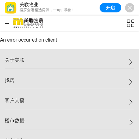
美联物业
开启
搜罗全港精选房源，一App即看！
美联信心指数
77.1
较上周
0.7%
较上月
-0.4%
(
03/08/2026
)
HKD
ft²
全港指数
149.1
较上周
0%
较上月
0.4%
(
03/08/2026
)
An error occurred on client
港岛指数
157.4
较上周
-0.3%
较上月
-0.8%
(
03/08/2026
)
关于美联
九龙指数
156.4
较上周
-0.1%
较上月
0.3%
(
03/08/2026
)
美联集团
找房
新界指数
134.8
较上周
0.1%
较上月
0.9%
(
03/08/2026
)
投资者关系
美联信心指数
77.1
较上周
0.7%
较上月
-0.4%
(
03/08/2026
)
集团动态
一手新房
客户支援
人才招募
买房
网站地图
上车
自助放盘
楼市数据
减价
专业经纪人
低价
分行网络
指数