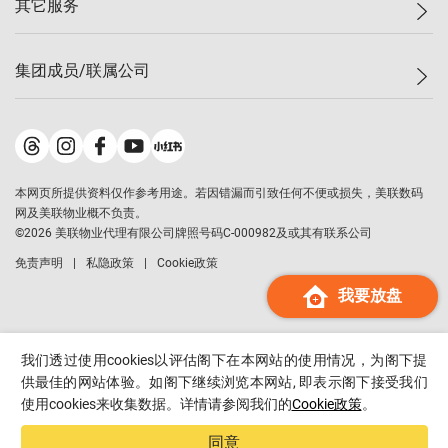
其它服务
美联豪宅
查询热线
信心指数
独家楼盘
联络我们
最新成交
小区专页
租房
集团成员/联属公司
按揭计算机
历史成交
大湾区专页
居屋专页
负担能力计算机
成交数据
楼市资讯
买卖流程
美联物业
转按计算机
小区成交排行榜
美联精英会
鋑联控股
*
缴款方式
地区百科
美联慈善基金
美联工商铺
*
本网页所提供资料仅作参考用途。若因错漏而引致任何不便或损失，美联数码
美善会
美联中国
网及美联物业概不负责。
地产经纪人管理协会
©
2026
美联物业代理有限公司牌照号码C-000982及或其有联系公司
美联澳门
申报已递交的购楼开盘
免责声明
私隐政策
Cookie政策
美联金融集团
我要放盘
美联移民顾问
美联升学顾问
美联测量师行
我们透过使用cookies以评估阁下在本网站的使用情况，为阁下提
香港置业
供最佳的网站体验。如阁下继续浏览本网站, 即表示阁下接受我们
使用cookies来收集数据。详情请参阅我们的
Cookie政策
。
经络按揭
美联会
同意