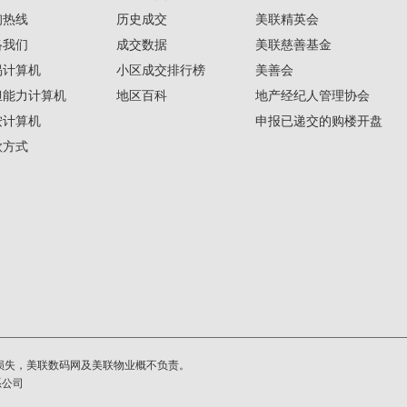
询热线
历史成交
美联精英会
络我们
成交数据
美联慈善基金
揭计算机
小区成交排行榜
美善会
担能力计算机
地区百科
地产经纪人管理协会
按计算机
申报已递交的购楼开盘
款方式
损失，美联数码网及美联物业概不负责。
系公司