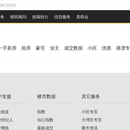
08/2026
)
26
)
服务
移民顾问
按揭转介
信贷服务
美联会
2026
)
08/2026
)
/2026
)
26
)
/2026
)
一手新房
租房
豪宅
业主
成交数据
小区
优惠
港漂专
08/2026
)
2026
)
/2026
)
/2026
)
户支援
楼市数据
其它服务
08/2026
)
助放盘
指数
小区专页
业经纪人
信心指数
大湾区专页
行网络
最新成交
楼市资讯