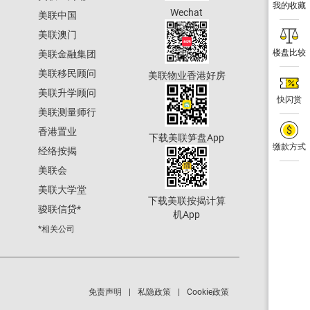
我的收藏
Wechat
美联中国
美联澳门
楼盘比较
美联金融集团
美联移民顾问
美联物业香港好房
美联升学顾问
快闪赏
美联测量师行
香港置业
下载美联笋盘App
缴款方式
经络按揭
美联会
美联大学堂
下载美联按揭计算
骏联信贷
*
机App
*相关公司
免责声明
私隐政策
Cookie政策