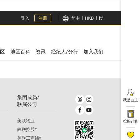
登入
注册
简中
HKD
ft²
区
地区百科
资讯
经纪人/分行
加入我们
集团成员/
我是业主
联属公司
美联物业
按揭计算
鋑联控股
*
美联工商铺
*