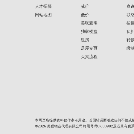
人才招募
减价
查
网站地图
低价
联
美联豪宅
按
独家楼盘
负
租房
转
居屋专页
缴
买卖流程
本网页所提供资料仅作参考用途。若因错漏而引致任何不便或
©
2026
美联物业代理有限公司牌照号码C-000982及或其有联