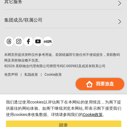
其它服务
美联豪宅
查询热线
信心指数
独家楼盘
联络我们
最新成交
小区专页
租房
集团成员/联属公司
按揭计算机
历史成交
大湾区专页
居屋专页
负担能力计算机
成交数据
楼市资讯
买卖流程
美联物业
转按计算机
小区成交排行榜
美联精英会
鋑联控股
*
缴款方式
地区百科
美联慈善基金
美联工商铺
*
本网页所提供资料仅作参考用途。若因错漏而引致任何不便或损失，美联数码
美善会
美联中国
网及美联物业概不负责。
地产经纪人管理协会
©
2026
美联物业代理有限公司牌照号码C-000982及或其有联系公司
美联澳门
申报已递交的购楼开盘
免责声明
私隐政策
Cookie政策
美联金融集团
我要放盘
美联移民顾问
美联升学顾问
美联测量师行
我们透过使用cookies以评估阁下在本网站的使用情况，为阁下提
香港置业
供最佳的网站体验。如阁下继续浏览本网站, 即表示阁下接受我们
使用cookies来收集数据。详情请参阅我们的
Cookie政策
。
经络按揭
美联会
同意