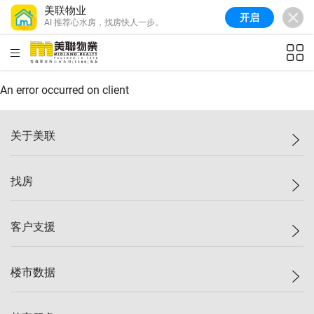
美联物业
开启
AI 推荐心水房，找房快人一步。
美联信心指数
77.1
较上周
0.7%
较上月
-0.4%
(
03/08/2026
)
HKD
ft²
全港指数
149.1
较上周
0%
较上月
0.4%
(
03/08/2026
)
An error occurred on client
港岛指数
157.4
较上周
-0.3%
较上月
-0.8%
(
03/08/2026
)
关于美联
九龙指数
156.4
较上周
-0.1%
较上月
0.3%
(
03/08/2026
)
美联集团
找房
新界指数
134.8
较上周
0.1%
较上月
0.9%
(
03/08/2026
)
投资者关系
美联信心指数
77.1
较上周
0.7%
较上月
-0.4%
(
03/08/2026
)
集团动态
一手新房
客户支援
人才招募
买房
网站地图
上车
自助放盘
楼市数据
减价
专业经纪人
低价
分行网络
指数