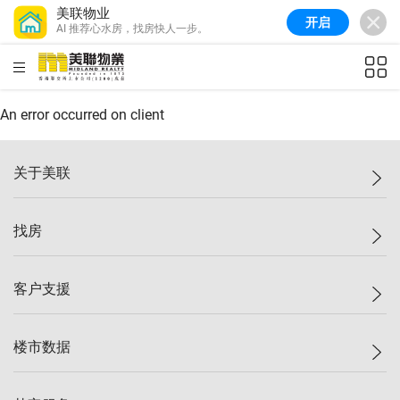
美联物业
开启
AI 推荐心水房，找房快人一步。
美联信心指数
77.1
较上周
0.7%
较上月
-0.4%
(
03/08/2026
)
HKD
ft²
全港指数
149.1
较上周
0%
较上月
0.4%
(
03/08/2026
)
An error occurred on client
港岛指数
157.4
较上周
-0.3%
较上月
-0.8%
(
03/08/2026
)
关于美联
九龙指数
156.4
较上周
-0.1%
较上月
0.3%
(
03/08/2026
)
美联集团
找房
新界指数
134.8
较上周
0.1%
较上月
0.9%
(
03/08/2026
)
投资者关系
美联信心指数
77.1
较上周
0.7%
较上月
-0.4%
(
03/08/2026
)
集团动态
一手新房
客户支援
人才招募
买房
网站地图
上车
自助放盘
楼市数据
减价
专业经纪人
低价
分行网络
指数