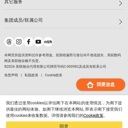
其它服务
美联豪宅
查询热线
信心指数
独家楼盘
联络我们
最新成交
小区专页
租房
集团成员/联属公司
按揭计算机
历史成交
大湾区专页
居屋专页
负担能力计算机
成交数据
楼市资讯
买卖流程
美联物业
转按计算机
小区成交排行榜
美联精英会
鋑联控股
*
缴款方式
地区百科
美联慈善基金
美联工商铺
*
本网页所提供资料仅作参考用途。若因错漏而引致任何不便或损失，美联数码
美善会
美联中国
网及美联物业概不负责。
地产经纪人管理协会
©
2026
美联物业代理有限公司牌照号码C-000982及或其有联系公司
美联澳门
申报已递交的购楼开盘
免责声明
私隐政策
Cookie政策
美联金融集团
我要放盘
美联移民顾问
美联升学顾问
美联测量师行
我们透过使用cookies以评估阁下在本网站的使用情况，为阁下提
香港置业
供最佳的网站体验。如阁下继续浏览本网站, 即表示阁下接受我们
使用cookies来收集数据。详情请参阅我们的
Cookie政策
。
经络按揭
美联会
同意