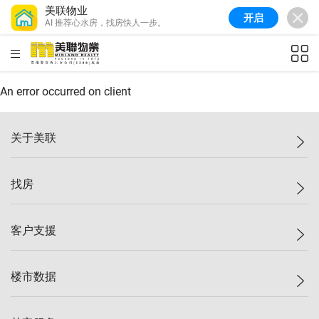
美联物业
开启
AI 推荐心水房，找房快人一步。
美联信心指数
77.1
较上周
0.7%
较上月
-0.4%
(
03/08/2026
)
HKD
ft²
全港指数
149.1
较上周
0%
较上月
0.4%
(
03/08/2026
)
An error occurred on client
港岛指数
157.4
较上周
-0.3%
较上月
-0.8%
(
03/08/2026
)
关于美联
九龙指数
156.4
较上周
-0.1%
较上月
0.3%
(
03/08/2026
)
美联集团
找房
新界指数
134.8
较上周
0.1%
较上月
0.9%
(
03/08/2026
)
投资者关系
美联信心指数
77.1
较上周
0.7%
较上月
-0.4%
(
03/08/2026
)
集团动态
一手新房
客户支援
人才招募
买房
网站地图
上车
自助放盘
楼市数据
减价
专业经纪人
低价
分行网络
指数