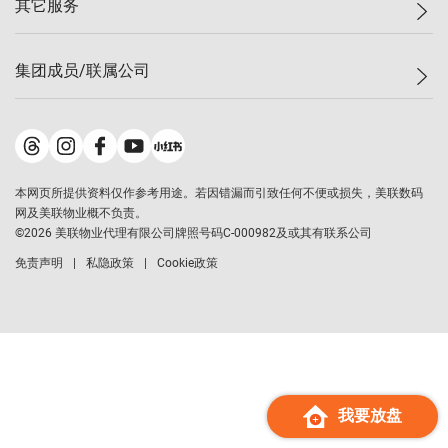
其它服务
美联豪宅
查询热线
信心指数
独家楼盘
联络我们
最新成交
小区专页
租房
集团成员/联属公司
按揭计算机
历史成交
大湾区专页
居屋专页
负担能力计算机
成交数据
楼市资讯
买卖流程
美联物业
转按计算机
小区成交排行榜
美联精英会
鋑联控股
*
缴款方式
地区百科
美联慈善基金
美联工商铺
*
本网页所提供资料仅作参考用途。若因错漏而引致任何不便或损失，美联数码
美善会
美联中国
网及美联物业概不负责。
地产经纪人管理协会
©
2026
美联物业代理有限公司牌照号码C-000982及或其有联系公司
美联澳门
申报已递交的购楼开盘
免责声明
私隐政策
Cookie政策
美联金融集团
美联移民顾问
美联升学顾问
美联测量师行
香港置业
经络按揭
我要放盘
美联会