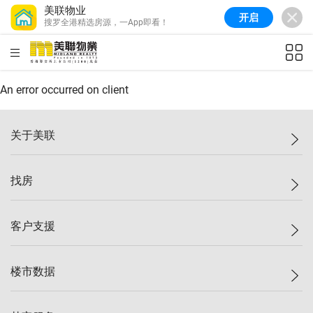
美联物业
开启
搜罗全港精选房源，一App即看！
美联信心指数
77.1
较上周
0.7%
较上月
-0.4%
(
03/08/2026
)
HKD
ft²
全港指数
149.1
较上周
0%
较上月
0.4%
(
03/08/2026
)
An error occurred on client
港岛指数
157.4
较上周
-0.3%
较上月
-0.8%
(
03/08/2026
)
关于美联
九龙指数
156.4
较上周
-0.1%
较上月
0.3%
(
03/08/2026
)
美联集团
找房
新界指数
134.8
较上周
0.1%
较上月
0.9%
(
03/08/2026
)
投资者关系
美联信心指数
77.1
较上周
0.7%
较上月
-0.4%
(
03/08/2026
)
集团动态
一手新房
客户支援
人才招募
买房
网站地图
上车
自助放盘
楼市数据
减价
专业经纪人
低价
分行网络
指数