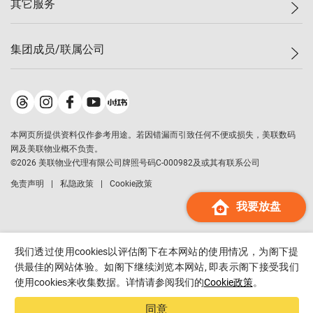
其它服务
美联豪宅
查询热线
信心指数
独家楼盘
联络我们
最新成交
小区专页
租房
集团成员/联属公司
按揭计算机
历史成交
大湾区专页
居屋专页
负担能力计算机
成交数据
楼市资讯
买卖流程
美联物业
转按计算机
小区成交排行榜
美联精英会
鋑联控股
*
缴款方式
地区百科
美联慈善基金
美联工商铺
*
本网页所提供资料仅作参考用途。若因错漏而引致任何不便或损失，美联数码
美善会
美联中国
网及美联物业概不负责。
地产经纪人管理协会
©
2026
美联物业代理有限公司牌照号码C-000982及或其有联系公司
美联澳门
申报已递交的购楼开盘
免责声明
私隐政策
Cookie政策
美联金融集团
我要放盘
美联移民顾问
美联升学顾问
美联测量师行
我们透过使用cookies以评估阁下在本网站的使用情况，为阁下提
香港置业
供最佳的网站体验。如阁下继续浏览本网站, 即表示阁下接受我们
使用cookies来收集数据。详情请参阅我们的
Cookie政策
。
经络按揭
美联会
同意