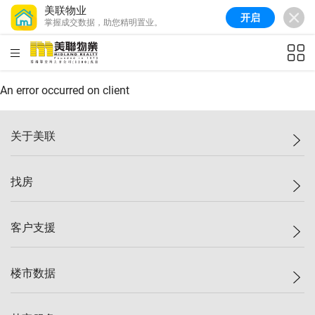
美联物业
开启
掌握成交数据，助您精明置业。
美联信心指数
77.1
较上周
0.7%
较上月
-0.4%
(
03/08/2026
)
HKD
ft²
全港指数
149.1
较上周
0%
较上月
0.4%
(
03/08/2026
)
An error occurred on client
港岛指数
157.4
较上周
-0.3%
较上月
-0.8%
(
03/08/2026
)
关于美联
九龙指数
156.4
较上周
-0.1%
较上月
0.3%
(
03/08/2026
)
美联集团
找房
新界指数
134.8
较上周
0.1%
较上月
0.9%
(
03/08/2026
)
投资者关系
美联信心指数
77.1
较上周
0.7%
较上月
-0.4%
(
03/08/2026
)
集团动态
一手新房
客户支援
人才招募
买房
网站地图
上车
自助放盘
楼市数据
减价
专业经纪人
低价
分行网络
指数