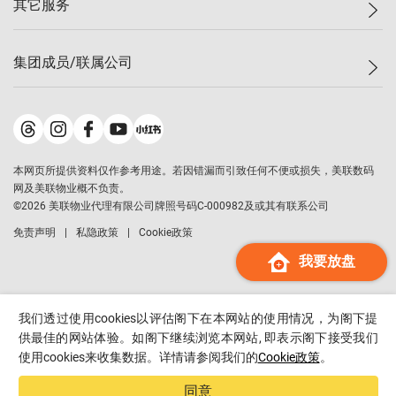
其它服务
美联豪宅
查询热线
信心指数
独家楼盘
联络我们
最新成交
小区专页
租房
集团成员/联属公司
按揭计算机
历史成交
大湾区专页
居屋专页
负担能力计算机
成交数据
楼市资讯
买卖流程
美联物业
转按计算机
小区成交排行榜
美联精英会
鋑联控股
*
缴款方式
地区百科
美联慈善基金
美联工商铺
*
本网页所提供资料仅作参考用途。若因错漏而引致任何不便或损失，美联数码
美善会
美联中国
网及美联物业概不负责。
地产经纪人管理协会
©
2026
美联物业代理有限公司牌照号码C-000982及或其有联系公司
美联澳门
申报已递交的购楼开盘
免责声明
私隐政策
Cookie政策
美联金融集团
我要放盘
美联移民顾问
美联升学顾问
美联测量师行
我们透过使用cookies以评估阁下在本网站的使用情况，为阁下提
香港置业
供最佳的网站体验。如阁下继续浏览本网站, 即表示阁下接受我们
使用cookies来收集数据。详情请参阅我们的
Cookie政策
。
经络按揭
美联会
同意