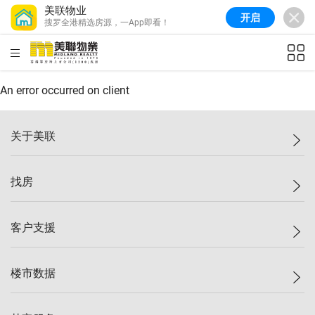
美联物业
开启
搜罗全港精选房源，一App即看！
美联信心指数
77.1
较上周
0.7%
较上月
-0.4%
(
03/08/2026
)
HKD
ft²
全港指数
149.1
较上周
0%
较上月
0.4%
(
03/08/2026
)
An error occurred on client
港岛指数
157.4
较上周
-0.3%
较上月
-0.8%
(
03/08/2026
)
关于美联
九龙指数
156.4
较上周
-0.1%
较上月
0.3%
(
03/08/2026
)
美联集团
找房
新界指数
134.8
较上周
0.1%
较上月
0.9%
(
03/08/2026
)
投资者关系
美联信心指数
77.1
较上周
0.7%
较上月
-0.4%
(
03/08/2026
)
集团动态
一手新房
客户支援
人才招募
买房
网站地图
上车
自助放盘
楼市数据
减价
专业经纪人
低价
分行网络
指数