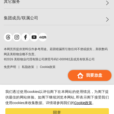
其它服务
美联豪宅
查询热线
信心指数
独家楼盘
联络我们
最新成交
小区专页
租房
集团成员/联属公司
按揭计算机
历史成交
大湾区专页
居屋专页
负担能力计算机
成交数据
楼市资讯
买卖流程
美联物业
转按计算机
小区成交排行榜
美联精英会
鋑联控股
*
缴款方式
地区百科
美联慈善基金
美联工商铺
*
本网页所提供资料仅作参考用途。若因错漏而引致任何不便或损失，美联数码
美善会
美联中国
网及美联物业概不负责。
地产经纪人管理协会
©
2026
美联物业代理有限公司牌照号码C-000982及或其有联系公司
美联澳门
申报已递交的购楼开盘
免责声明
私隐政策
Cookie政策
美联金融集团
我要放盘
美联移民顾问
美联升学顾问
美联测量师行
我们透过使用cookies以评估阁下在本网站的使用情况，为阁下提
香港置业
供最佳的网站体验。如阁下继续浏览本网站, 即表示阁下接受我们
使用cookies来收集数据。详情请参阅我们的
Cookie政策
。
经络按揭
美联会
同意