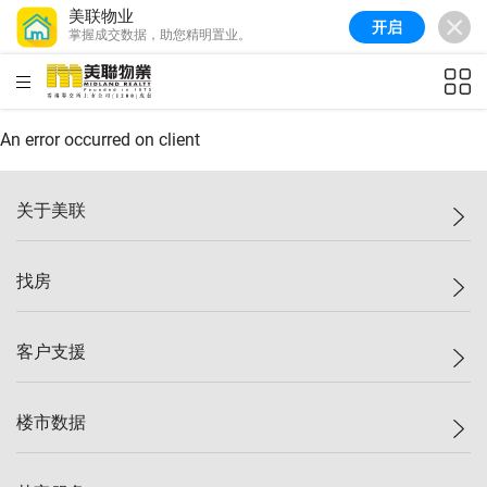
美联物业
开启
掌握成交数据，助您精明置业。
美联信心指数
77.1
较上周
0.7%
较上月
-0.4%
(
03/08/2026
)
HKD
ft²
全港指数
149.1
较上周
0%
较上月
0.4%
(
03/08/2026
)
An error occurred on client
港岛指数
157.4
较上周
-0.3%
较上月
-0.8%
(
03/08/2026
)
关于美联
九龙指数
156.4
较上周
-0.1%
较上月
0.3%
(
03/08/2026
)
美联集团
找房
新界指数
134.8
较上周
0.1%
较上月
0.9%
(
03/08/2026
)
投资者关系
美联信心指数
77.1
较上周
0.7%
较上月
-0.4%
(
03/08/2026
)
集团动态
一手新房
客户支援
人才招募
买房
网站地图
上车
自助放盘
楼市数据
减价
专业经纪人
低价
分行网络
指数