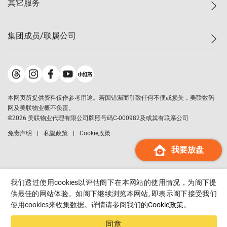
其它服务
美联豪宅
查询热线
信心指数
独家楼盘
联络我们
最新成交
小区专页
租房
集团成员/联属公司
按揭计算机
历史成交
大湾区专页
居屋专页
负担能力计算机
成交数据
楼市资讯
买卖流程
美联物业
转按计算机
小区成交排行榜
美联精英会
鋑联控股
*
缴款方式
地区百科
美联慈善基金
美联工商铺
*
本网页所提供资料仅作参考用途。若因错漏而引致任何不便或损失，美联数码
美善会
美联中国
网及美联物业概不负责。
地产经纪人管理协会
©
2026
美联物业代理有限公司牌照号码C-000982及或其有联系公司
美联澳门
申报已递交的购楼开盘
免责声明
私隐政策
Cookie政策
美联金融集团
我要放盘
美联移民顾问
美联升学顾问
美联测量师行
我们透过使用cookies以评估阁下在本网站的使用情况，为阁下提
香港置业
供最佳的网站体验。如阁下继续浏览本网站, 即表示阁下接受我们
使用cookies来收集数据。详情请参阅我们的
Cookie政策
。
经络按揭
美联会
同意