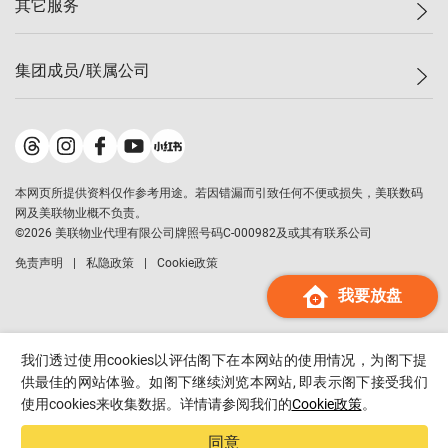
其它服务
美联豪宅
查询热线
信心指数
独家楼盘
联络我们
最新成交
小区专页
租房
集团成员/联属公司
按揭计算机
历史成交
大湾区专页
居屋专页
负担能力计算机
成交数据
楼市资讯
买卖流程
美联物业
转按计算机
小区成交排行榜
美联精英会
鋑联控股
*
缴款方式
地区百科
美联慈善基金
美联工商铺
*
本网页所提供资料仅作参考用途。若因错漏而引致任何不便或损失，美联数码
美善会
美联中国
网及美联物业概不负责。
地产经纪人管理协会
©
2026
美联物业代理有限公司牌照号码C-000982及或其有联系公司
美联澳门
申报已递交的购楼开盘
免责声明
私隐政策
Cookie政策
美联金融集团
我要放盘
美联移民顾问
美联升学顾问
美联测量师行
我们透过使用cookies以评估阁下在本网站的使用情况，为阁下提
香港置业
供最佳的网站体验。如阁下继续浏览本网站, 即表示阁下接受我们
使用cookies来收集数据。详情请参阅我们的
Cookie政策
。
经络按揭
美联会
同意