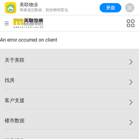
美联物业
开启
掌握成交数据，助您精明置业。
美联信心指数
77.1
较上周
0.7%
较上月
-0.4%
(
03/08/2026
)
HKD
ft²
全港指数
149.1
较上周
0%
较上月
0.4%
(
03/08/2026
)
An error occurred on client
港岛指数
157.4
较上周
-0.3%
较上月
-0.8%
(
03/08/2026
)
关于美联
九龙指数
156.4
较上周
-0.1%
较上月
0.3%
(
03/08/2026
)
美联集团
找房
新界指数
134.8
较上周
0.1%
较上月
0.9%
(
03/08/2026
)
投资者关系
美联信心指数
77.1
较上周
0.7%
较上月
-0.4%
(
03/08/2026
)
集团动态
一手新房
客户支援
人才招募
买房
网站地图
上车
自助放盘
楼市数据
减价
专业经纪人
低价
分行网络
指数