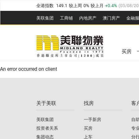
全港指数
149.1
较上周
0%
较上月
0.4%
(
03/08/20
港岛指数
157.4
较上周
-0.3%
较上月
-0.8%
(
03/08/
美联集团
工商铺
内地房产
澳⻔房产
金融
九龙指数
156.4
较上周
-0.1%
较上月
0.3%
(
03/08
美联信心指数
77.1
较上周
0.7%
较上月
-0.4%
(
03/
新界指数
134.8
较上周
0.1%
较上月
0.9%
(
03/08
全港指数
149.1
较上周
0%
较上月
0.4%
(
03/08/20
美联信心指数
77.1
较上周
0.7%
较上月
-0.4%
(
03/
买房
港岛指数
157.4
较上周
-0.3%
较上月
-0.8%
(
03/08/
An error occurred on client
九龙指数
156.4
较上周
-0.1%
较上月
0.3%
(
03/08
新界指数
134.8
较上周
0.1%
较上月
0.9%
(
03/08
关于美联
找房
客
美联信心指数
77.1
较上周
0.7%
较上月
-0.4%
(
03/
美联集团
一手新房
自
投资者关系
买房
专
集团动态
上车
分