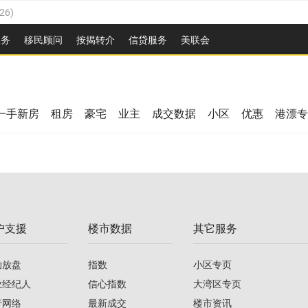
26
)
2026
)
服务
移民顾问
按揭转介
信贷服务
美联会
/2026
)
08/2026
)
/2026
)
26
)
08/2026
)
一手新房
租房
豪宅
业主
成交数据
小区
优惠
港漂专
2026
)
/2026
)
/2026
)
户支援
楼市数据
其它服务
08/2026
)
助放盘
指数
小区专页
业经纪人
信心指数
大湾区专页
行网络
最新成交
楼市资讯