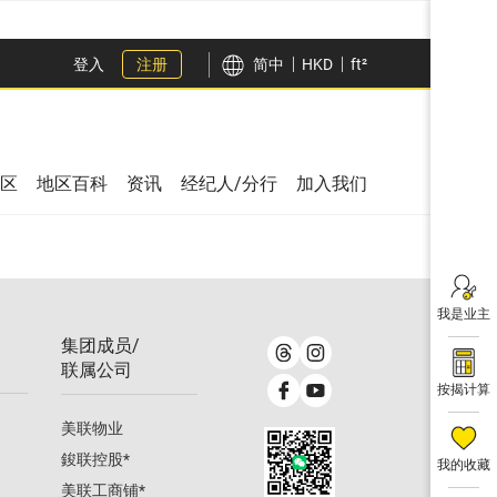
登入
注册
简中
HKD
ft²
区
地区百科
资讯
经纪人/分行
加入我们
我是业主
集团成员/
联属公司
按揭计算
美联物业
鋑联控股
*
我的收藏
美联工商铺
*