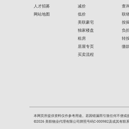
人才招募
减价
查
网站地图
低价
联
美联豪宅
按
独家楼盘
负
租房
转
居屋专页
缴
买卖流程
本网页所提供资料仅作参考用途。若因错漏而引致任何不便或
©
2026
美联物业代理有限公司牌照号码C-000982及或其有联