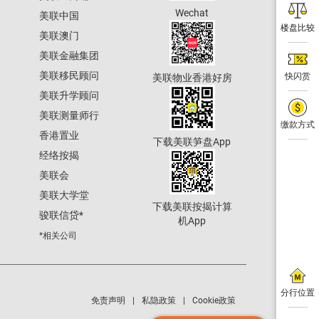
Wechat
美联中国
楼盘比较
美联澳门
美联金融集团
美联移民顾问
快闪赏
美联物业香港好房
美联升学顾问
美联测量师行
缴款方式
香港置业
下载美联笋盘App
经络按揭
美联会
美联大学堂
下载美联按揭计算
骏联信贷
*
机App
*相关公司
分行位置
免责声明
私隐政策
Cookie政策