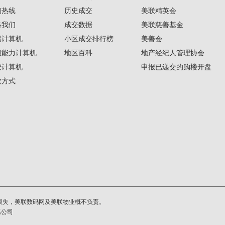
询热线
历史成交
美联精英会
络我们
成交数据
美联慈善基金
揭计算机
小区成交排行榜
美善会
担能力计算机
地区百科
地产经纪人管理协会
按计算机
申报已递交的购楼开盘
款方式
损失，美联数码网及美联物业概不负责。
系公司