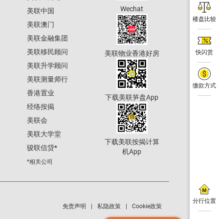
Wechat
美联中国
楼盘比较
美联澳门
美联金融集团
美联移民顾问
快闪赏
美联物业香港好房
美联升学顾问
美联测量师行
缴款方式
香港置业
下载美联笋盘App
经络按揭
美联会
美联大学堂
下载美联按揭计算
骏联信贷
*
机App
*相关公司
分行位置
免责声明
私隐政策
Cookie政策