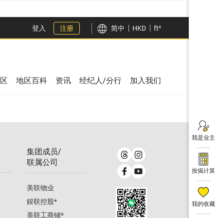
登入
注册
简中
HKD
ft²
区
地区百科
资讯
经纪人/分行
加入我们
我是业主
集团成员/
联属公司
按揭计算
美联物业
鋑联控股
*
我的收藏
美联工商铺
*