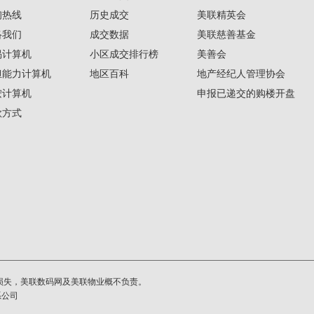
询热线
历史成交
美联精英会
络我们
成交数据
美联慈善基金
揭计算机
小区成交排行榜
美善会
担能力计算机
地区百科
地产经纪人管理协会
按计算机
申报已递交的购楼开盘
款方式
损失，美联数码网及美联物业概不负责。
系公司