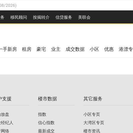
08/2026
)
26
)
服务
移民顾问
按揭转介
信贷服务
美联会
2026
)
08/2026
)
/2026
)
26
)
/2026
)
一手新房
租房
豪宅
业主
成交数据
小区
优惠
港漂专
08/2026
)
2026
)
/2026
)
/2026
)
户支援
楼市数据
其它服务
08/2026
)
助放盘
指数
小区专页
业经纪人
信心指数
大湾区专页
行网络
最新成交
楼市资讯