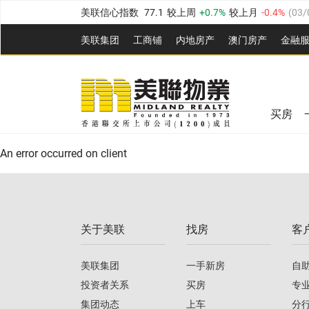
美联信心指数
77.1
较上周
0.7%
较上月
-0.4%
(
03/
全港指数
149.1
较上周
0%
较上月
0.4%
(
03/08/20
美联集团
工商铺
内地房产
澳⻔房产
金融
港岛指数
157.4
较上周
-0.3%
较上月
-0.8%
(
03/08/
美联信心指数
77.1
较上周
0.7%
较上月
-0.4%
(
03/
九龙指数
156.4
较上周
-0.1%
较上月
0.3%
(
03/08
全港指数
149.1
较上周
0%
较上月
0.4%
(
03/08/20
新界指数
134.8
较上周
0.1%
较上月
0.9%
(
03/08
买房
美联信心指数
77.1
较上周
0.7%
较上月
-0.4%
(
03/
港岛指数
157.4
较上周
-0.3%
较上月
-0.8%
(
03/08/
An error occurred on client
九龙指数
156.4
较上周
-0.1%
较上月
0.3%
(
03/08
新界指数
134.8
较上周
0.1%
较上月
0.9%
(
03/08
关于美联
找房
客
美联信心指数
77.1
较上周
0.7%
较上月
-0.4%
(
03/
美联集团
一手新房
自
投资者关系
买房
专
集团动态
上车
分