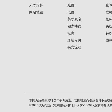
人才招募
减价
查
网站地图
低价
联
美联豪宅
按
独家楼盘
负
租房
转
居屋专页
缴
买卖流程
本网页所提供资料仅作参考用途。若因错漏而引致任何不便或
©
2026
美联物业代理有限公司牌照号码C-000982及或其有联