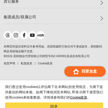
其它服务
美联豪宅
查询热线
信心指数
独家楼盘
联络我们
最新成交
小区专页
租房
集团成员/联属公司
按揭计算机
历史成交
大湾区专页
居屋专页
负担能力计算机
成交数据
楼市资讯
买卖流程
美联物业
转按计算机
小区成交排行榜
美联精英会
鋑联控股
*
缴款方式
地区百科
美联慈善基金
美联工商铺
*
本网页所提供资料仅作参考用途。若因错漏而引致任何不便或损失，美联数码
美善会
美联中国
网及美联物业概不负责。
地产经纪人管理协会
©
2026
美联物业代理有限公司牌照号码C-000982及或其有联系公司
美联澳门
申报已递交的购楼开盘
免责声明
私隐政策
Cookie政策
美联金融集团
我要放盘
美联移民顾问
美联升学顾问
美联测量师行
我们透过使用cookies以评估阁下在本网站的使用情况，为阁下提
香港置业
供最佳的网站体验。如阁下继续浏览本网站, 即表示阁下接受我们
使用cookies来收集数据。详情请参阅我们的
Cookie政策
。
经络按揭
美联会
同意