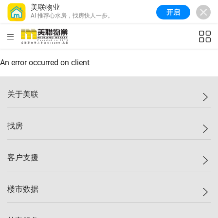
美联物业
开启
AI 推荐心水房，找房快人一步。
美联信心指数
77.1
较上周
0.7%
较上月
-0.4%
(
03/08/2026
)
HKD
ft²
全港指数
149.1
较上周
0%
较上月
0.4%
(
03/08/2026
)
An error occurred on client
港岛指数
157.4
较上周
-0.3%
较上月
-0.8%
(
03/08/2026
)
关于美联
九龙指数
156.4
较上周
-0.1%
较上月
0.3%
(
03/08/2026
)
美联集团
找房
新界指数
134.8
较上周
0.1%
较上月
0.9%
(
03/08/2026
)
投资者关系
美联信心指数
77.1
较上周
0.7%
较上月
-0.4%
(
03/08/2026
)
集团动态
一手新房
客户支援
人才招募
买房
网站地图
上车
自助放盘
楼市数据
减价
专业经纪人
低价
分行网络
指数