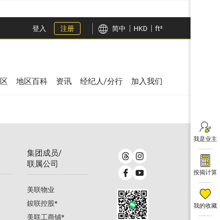
登入
注册
简中
HKD
ft²
区
地区百科
资讯
经纪人/分行
加入我们
我是业主
集团成员/
联属公司
按揭计算
美联物业
鋑联控股
*
我的收藏
美联工商铺
*