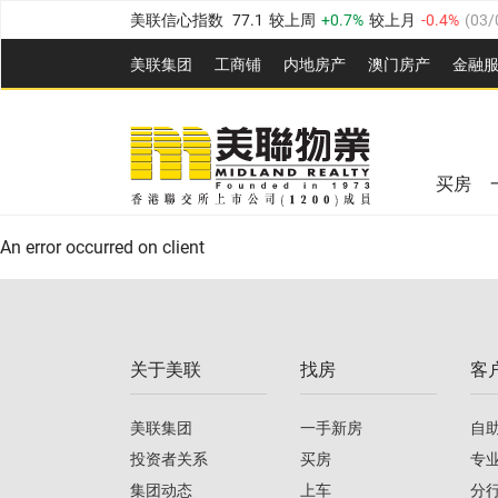
美联信心指数
77.1
较上周
0.7%
较上月
-0.4%
(
03/
全港指数
149.1
较上周
0%
较上月
0.4%
(
03/08/20
美联集团
工商铺
内地房产
澳⻔房产
金融
港岛指数
157.4
较上周
-0.3%
较上月
-0.8%
(
03/08/
美联信心指数
77.1
较上周
0.7%
较上月
-0.4%
(
03/
九龙指数
156.4
较上周
-0.1%
较上月
0.3%
(
03/08
全港指数
149.1
较上周
0%
较上月
0.4%
(
03/08/20
新界指数
134.8
较上周
0.1%
较上月
0.9%
(
03/08
买房
美联信心指数
77.1
较上周
0.7%
较上月
-0.4%
(
03/
港岛指数
157.4
较上周
-0.3%
较上月
-0.8%
(
03/08/
An error occurred on client
九龙指数
156.4
较上周
-0.1%
较上月
0.3%
(
03/08
新界指数
134.8
较上周
0.1%
较上月
0.9%
(
03/08
关于美联
找房
客
美联信心指数
77.1
较上周
0.7%
较上月
-0.4%
(
03/
美联集团
一手新房
自
投资者关系
买房
专
集团动态
上车
分