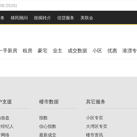
08/2026
)
26
)
服务
移民顾问
按揭转介
信贷服务
美联会
2026
)
08/2026
)
/2026
)
26
)
/2026
)
一手新房
租房
豪宅
业主
成交数据
小区
优惠
港漂专
08/2026
)
2026
)
/2026
)
/2026
)
户支援
楼市数据
其它服务
08/2026
)
助放盘
指数
小区专页
业经纪人
信心指数
大湾区专页
行网络
最新成交
楼市资讯