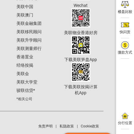
Wechat
美联中国
楼盘比较
美联澳门
美联金融集团
美联移民顾问
快闪赏
美联物业香港好房
美联升学顾问
美联测量师行
缴款方式
香港置业
下载美联笋盘App
经络按揭
美联会
美联大学堂
下载美联按揭计算
骏联信贷
*
机App
*相关公司
分行位置
免责声明
私隐政策
Cookie政策