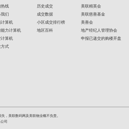
询热线
历史成交
美联精英会
络我们
成交数据
美联慈善基金
揭计算机
小区成交排行榜
美善会
担能力计算机
地区百科
地产经纪人管理协会
按计算机
申报已递交的购楼开盘
款方式
损失，美联数码网及美联物业概不负责。
系公司