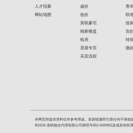
人才招募
减价
查
网站地图
低价
联
美联豪宅
按
独家楼盘
负
租房
转
居屋专页
缴
买卖流程
本网页所提供资料仅作参考用途。若因错漏而引致任何不便或
©
2026
美联物业代理有限公司牌照号码C-000982及或其有联