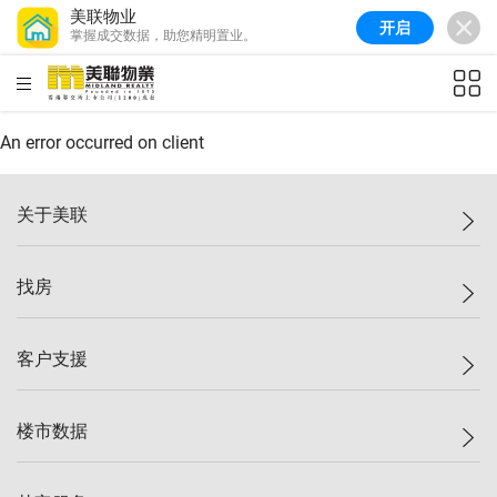
美联物业
开启
掌握成交数据，助您精明置业。
美联信心指数
77.1
较上周
0.7%
较上月
-0.4%
(
03/08/2026
)
HKD
ft²
全港指数
149.1
较上周
0%
较上月
0.4%
(
03/08/2026
)
An error occurred on client
港岛指数
157.4
较上周
-0.3%
较上月
-0.8%
(
03/08/2026
)
关于美联
九龙指数
156.4
较上周
-0.1%
较上月
0.3%
(
03/08/2026
)
美联集团
找房
新界指数
134.8
较上周
0.1%
较上月
0.9%
(
03/08/2026
)
投资者关系
美联信心指数
77.1
较上周
0.7%
较上月
-0.4%
(
03/08/2026
)
集团动态
一手新房
客户支援
人才招募
买房
网站地图
上车
自助放盘
楼市数据
减价
专业经纪人
低价
分行网络
指数