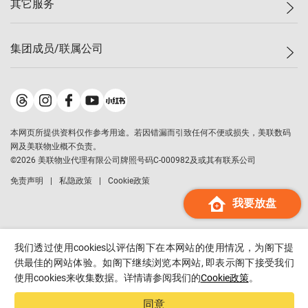
其它服务
美联豪宅
查询热线
信心指数
独家楼盘
联络我们
最新成交
小区专页
租房
集团成员/联属公司
按揭计算机
历史成交
大湾区专页
居屋专页
负担能力计算机
成交数据
楼市资讯
买卖流程
美联物业
转按计算机
小区成交排行榜
美联精英会
鋑联控股
*
缴款方式
地区百科
美联慈善基金
美联工商铺
*
本网页所提供资料仅作参考用途。若因错漏而引致任何不便或损失，美联数码
美善会
美联中国
网及美联物业概不负责。
地产经纪人管理协会
©
2026
美联物业代理有限公司牌照号码C-000982及或其有联系公司
美联澳门
申报已递交的购楼开盘
免责声明
私隐政策
Cookie政策
美联金融集团
我要放盘
美联移民顾问
美联升学顾问
美联测量师行
我们透过使用cookies以评估阁下在本网站的使用情况，为阁下提
香港置业
供最佳的网站体验。如阁下继续浏览本网站, 即表示阁下接受我们
使用cookies来收集数据。详情请参阅我们的
Cookie政策
。
经络按揭
美联会
同意