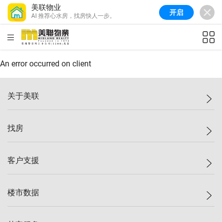
美联物业
开启
AI 推荐心水房，找房快人一步。
美联信心指数
77.1
较上周
0.7%
较上月
-0.4%
(
03/08/2026
)
HKD
ft²
全港指数
149.1
较上周
0%
较上月
0.4%
(
03/08/2026
)
An error occurred on client
港岛指数
157.4
较上周
-0.3%
较上月
-0.8%
(
03/08/2026
)
关于美联
九龙指数
156.4
较上周
-0.1%
较上月
0.3%
(
03/08/2026
)
美联集团
找房
新界指数
134.8
较上周
0.1%
较上月
0.9%
(
03/08/2026
)
投资者关系
美联信心指数
77.1
较上周
0.7%
较上月
-0.4%
(
03/08/2026
)
集团动态
一手新房
客户支援
人才招募
买房
网站地图
上车
自助放盘
楼市数据
减价
专业经纪人
低价
分行网络
指数