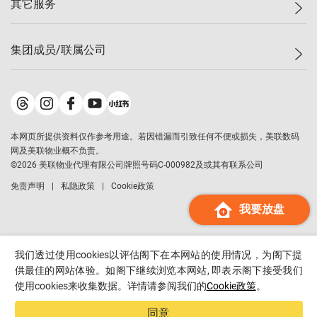
其它服务
美联豪宅
查询热线
信心指数
独家楼盘
联络我们
最新成交
小区专页
租房
集团成员/联属公司
按揭计算机
历史成交
大湾区专页
居屋专页
负担能力计算机
成交数据
楼市资讯
买卖流程
美联物业
转按计算机
小区成交排行榜
美联精英会
鋑联控股
*
缴款方式
地区百科
美联慈善基金
美联工商铺
*
本网页所提供资料仅作参考用途。若因错漏而引致任何不便或损失，美联数码
美善会
美联中国
网及美联物业概不负责。
地产经纪人管理协会
©
2026
美联物业代理有限公司牌照号码C-000982及或其有联系公司
美联澳门
申报已递交的购楼开盘
免责声明
私隐政策
Cookie政策
美联金融集团
我要放盘
美联移民顾问
美联升学顾问
美联测量师行
我们透过使用cookies以评估阁下在本网站的使用情况，为阁下提
香港置业
供最佳的网站体验。如阁下继续浏览本网站, 即表示阁下接受我们
使用cookies来收集数据。详情请参阅我们的
Cookie政策
。
经络按揭
美联会
同意