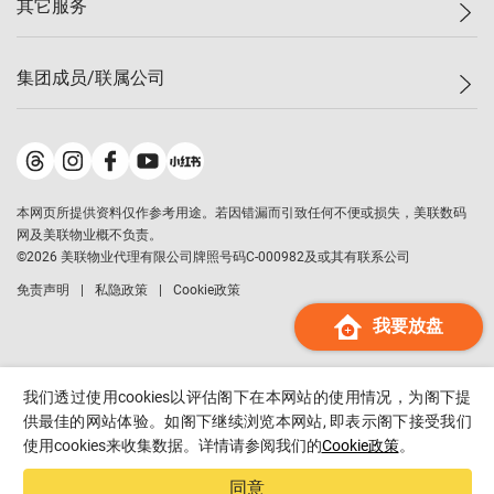
其它服务
美联豪宅
查询热线
信心指数
独家楼盘
联络我们
最新成交
小区专页
租房
集团成员/联属公司
按揭计算机
历史成交
大湾区专页
居屋专页
负担能力计算机
成交数据
楼市资讯
买卖流程
美联物业
转按计算机
小区成交排行榜
美联精英会
鋑联控股
*
缴款方式
地区百科
美联慈善基金
美联工商铺
*
本网页所提供资料仅作参考用途。若因错漏而引致任何不便或损失，美联数码
美善会
美联中国
网及美联物业概不负责。
地产经纪人管理协会
©
2026
美联物业代理有限公司牌照号码C-000982及或其有联系公司
美联澳门
申报已递交的购楼开盘
免责声明
私隐政策
Cookie政策
美联金融集团
我要放盘
美联移民顾问
美联升学顾问
美联测量师行
我们透过使用cookies以评估阁下在本网站的使用情况，为阁下提
香港置业
供最佳的网站体验。如阁下继续浏览本网站, 即表示阁下接受我们
使用cookies来收集数据。详情请参阅我们的
Cookie政策
。
经络按揭
美联会
同意