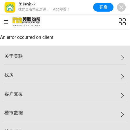
美联物业
开启
搜罗全港精选房源，一App即看！
美联信心指数
77.1
较上周
0.7%
较上月
-0.4%
(
03/08/2026
)
HKD
ft²
全港指数
149.1
较上周
0%
较上月
0.4%
(
03/08/2026
)
An error occurred on client
港岛指数
157.4
较上周
-0.3%
较上月
-0.8%
(
03/08/2026
)
关于美联
九龙指数
156.4
较上周
-0.1%
较上月
0.3%
(
03/08/2026
)
美联集团
找房
新界指数
134.8
较上周
0.1%
较上月
0.9%
(
03/08/2026
)
投资者关系
美联信心指数
77.1
较上周
0.7%
较上月
-0.4%
(
03/08/2026
)
集团动态
一手新房
客户支援
人才招募
买房
网站地图
上车
自助放盘
楼市数据
减价
专业经纪人
低价
分行网络
指数