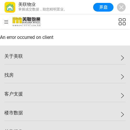
美联物业
开启
掌握成交数据，助您精明置业。
美联信心指数
77.1
较上周
0.7%
较上月
-0.4%
(
03/08/2026
)
HKD
ft²
全港指数
149.1
较上周
0%
较上月
0.4%
(
03/08/2026
)
An error occurred on client
港岛指数
157.4
较上周
-0.3%
较上月
-0.8%
(
03/08/2026
)
关于美联
九龙指数
156.4
较上周
-0.1%
较上月
0.3%
(
03/08/2026
)
美联集团
找房
新界指数
134.8
较上周
0.1%
较上月
0.9%
(
03/08/2026
)
投资者关系
美联信心指数
77.1
较上周
0.7%
较上月
-0.4%
(
03/08/2026
)
集团动态
一手新房
客户支援
人才招募
买房
网站地图
上车
自助放盘
楼市数据
减价
专业经纪人
低价
分行网络
指数