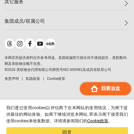
其它服务
美联豪宅
查询热线
信心指数
独家楼盘
联络我们
最新成交
小区专页
租房
集团成员/联属公司
按揭计算机
历史成交
大湾区专页
居屋专页
负担能力计算机
成交数据
楼市资讯
买卖流程
美联物业
转按计算机
小区成交排行榜
美联精英会
鋑联控股
*
缴款方式
地区百科
美联慈善基金
美联工商铺
*
本网页所提供资料仅作参考用途。若因错漏而引致任何不便或损失，美联数码
美善会
美联中国
网及美联物业概不负责。
地产经纪人管理协会
©
2026
美联物业代理有限公司牌照号码C-000982及或其有联系公司
美联澳门
申报已递交的购楼开盘
免责声明
私隐政策
Cookie政策
美联金融集团
我要放盘
美联移民顾问
美联升学顾问
美联测量师行
我们透过使用cookies以评估阁下在本网站的使用情况，为阁下提
香港置业
供最佳的网站体验。如阁下继续浏览本网站, 即表示阁下接受我们
使用cookies来收集数据。详情请参阅我们的
Cookie政策
。
经络按揭
美联会
同意