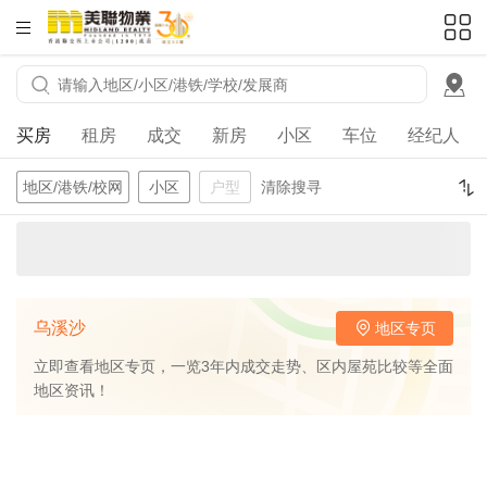
HKD
ft²
买房
租房
成交
新房
小区
车位
经纪人
地区/港铁/校网
小区
户型
清除搜寻
乌溪沙
地区专页
立即查看地区专页，一览3年内成交走势、区内屋苑比较等全面
地区资讯！