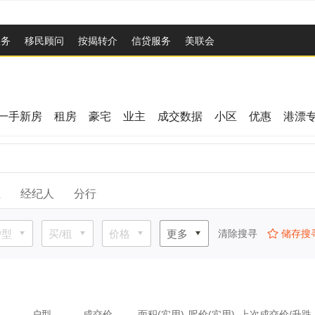
服务
移民顾问
按揭转介
信贷服务
美联会
一手新房
租房
豪宅
业主
成交数据
小区
优惠
港漂
位
经纪人
分行
户型
买/租
价格
更多
清除搜寻
储存搜
户型
成交价
面积(实用)
呎价(实用)
上次成交价/升跌