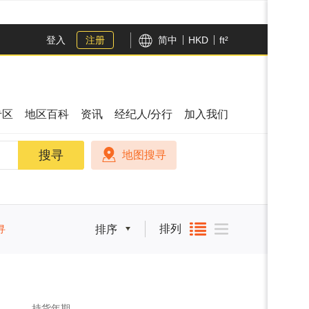
登入
注册
简中
HKD
ft²
专区
地区百科
资讯
经纪人/分行
加入我们
搜寻
搜寻
地图搜寻
排列
寻
排序
持货年期