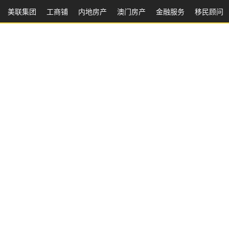
美联集团
工商铺
内地房产
澳⻔房产
金融服务
移民顾问