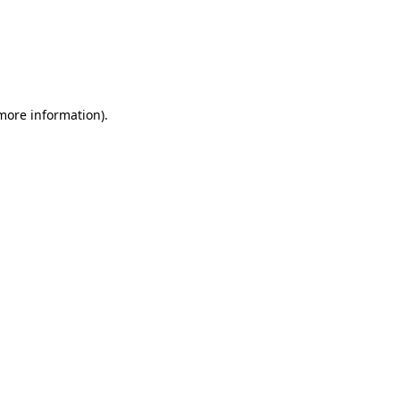
 more information)
.