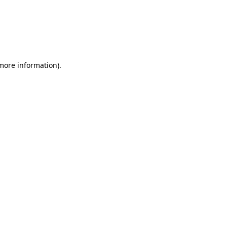
 more information)
.