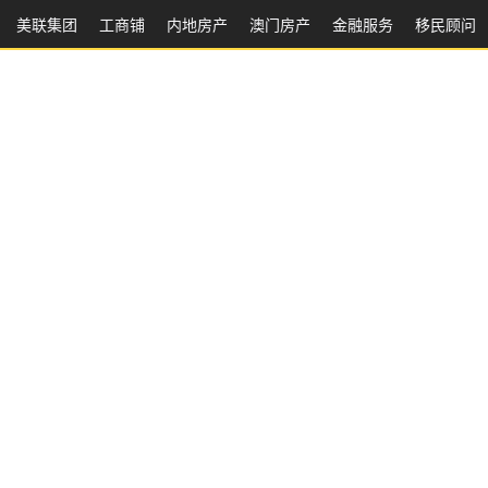
美联集团
工商铺
内地房产
澳⻔房产
金融服务
移民顾问