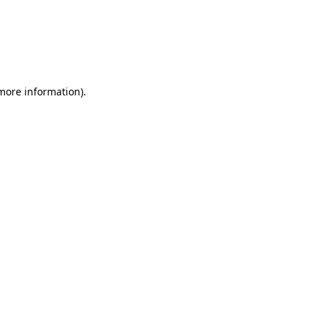
 more information)
.