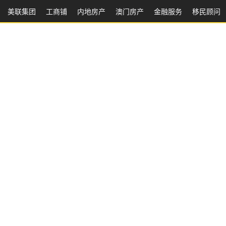
美联集团
工商铺
内地房产
澳⻔房产
金融服务
移民顾问