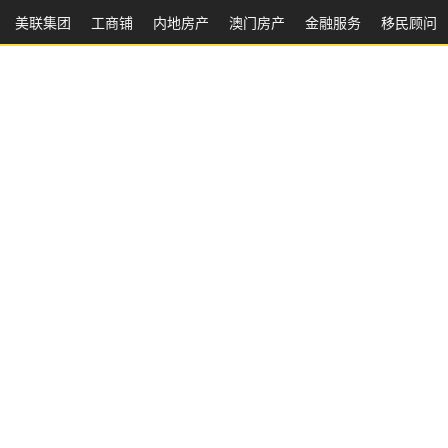
美联集团
工商铺
内地房产
澳⻔房产
金融服务
移民顾问