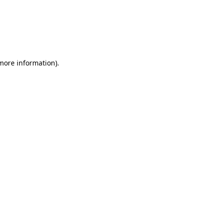
 more information)
.