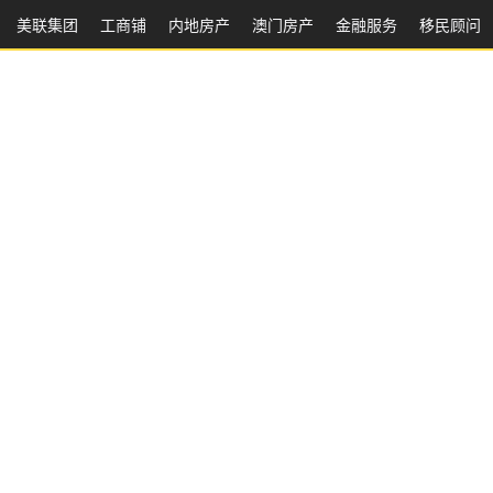
美联集团
工商铺
内地房产
澳⻔房产
金融服务
移民顾问