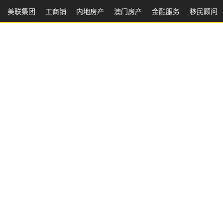
美联集团
工商铺
内地房产
澳⻔房产
金融服务
移民顾问