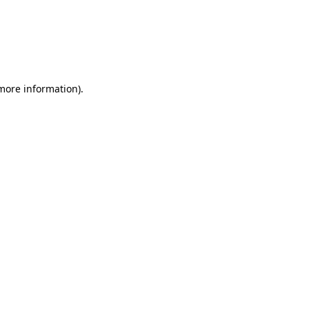
 more information)
.