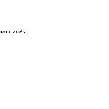
 more information)
.