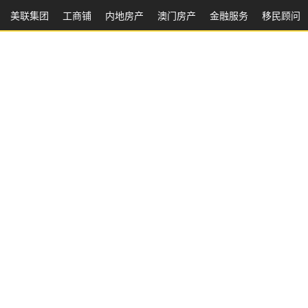
美联集团
工商铺
内地房产
澳⻔房产
金融服务
移民顾问