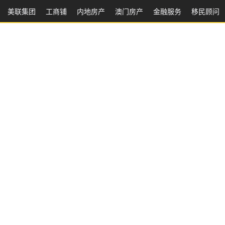
美联集团
工商铺
内地房产
澳⻔房产
金融服务
移民顾问