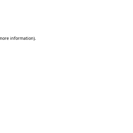
 more information)
.