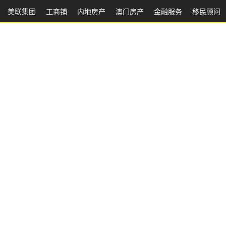
美联集团
工商铺
内地房产
澳⻔房产
金融服务
移民顾问