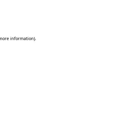
 more information)
.