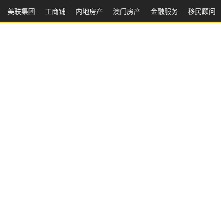
美联集团
工商铺
内地房产
澳⻔房产
金融服务
移民顾问