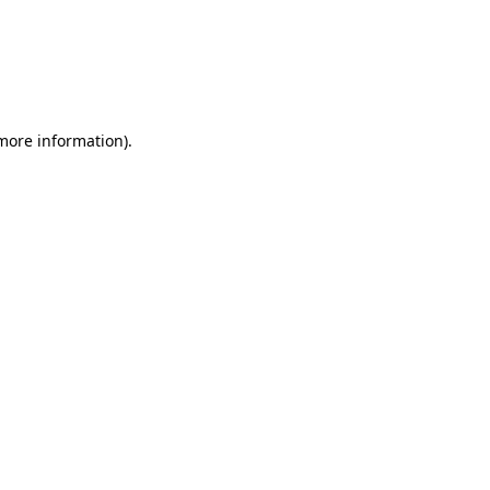
 more information)
.