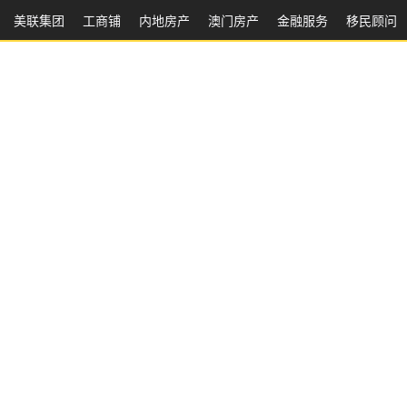
美联集团
工商铺
内地房产
澳⻔房产
金融服务
移民顾问