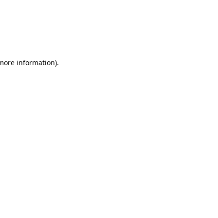
 more information)
.