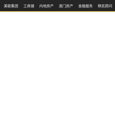
美联集团
工商铺
内地房产
澳⻔房产
金融服务
移民顾问