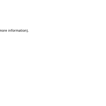
 more information)
.