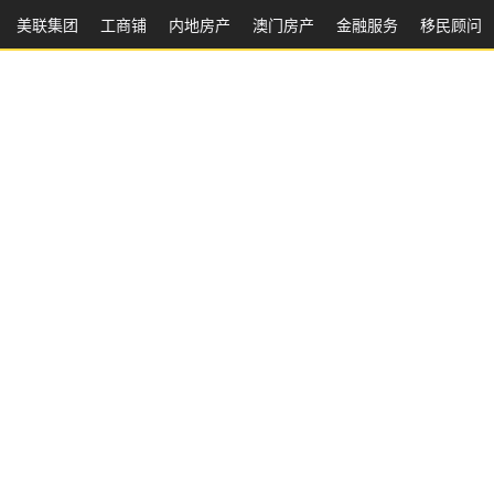
美联集团
工商铺
内地房产
澳⻔房产
金融服务
移民顾问