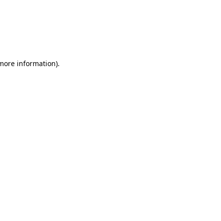
 more information)
.