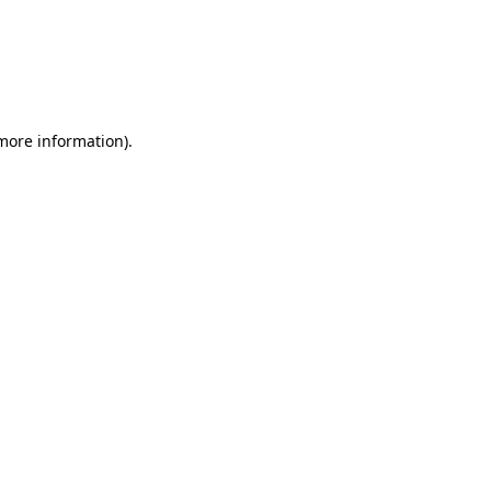
 more information)
.