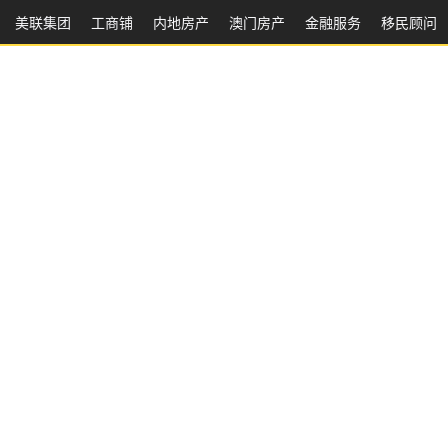
美联集团
工商铺
内地房产
澳⻔房产
金融服务
移民顾问