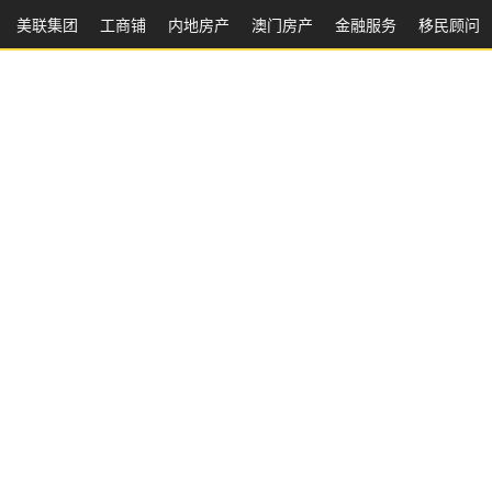
美联集团
工商铺
内地房产
澳⻔房产
金融服务
移民顾问