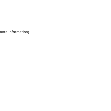
 more information)
.