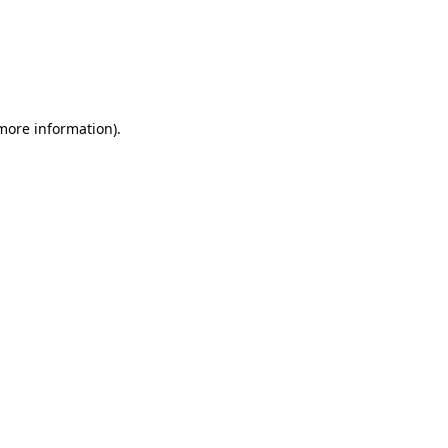
 more information)
.