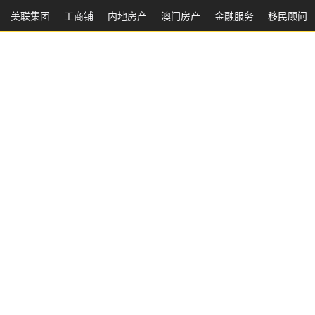
美联集团
工商铺
内地房产
澳⻔房产
金融服务
移民顾问