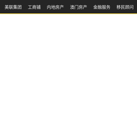
美联集团
工商铺
内地房产
澳⻔房产
金融服务
移民顾问