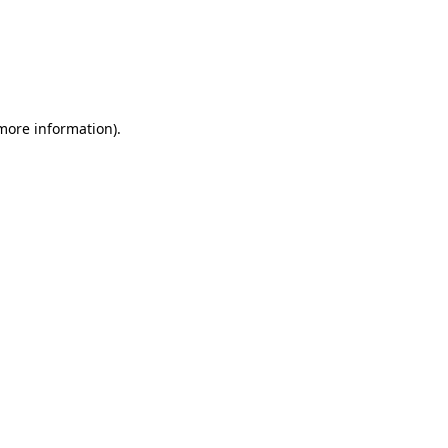
 more information)
.