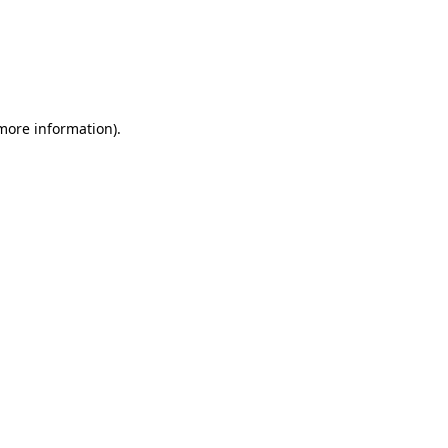
 more information)
.