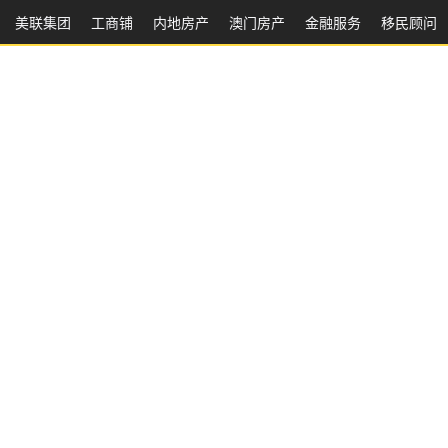
美联集团
工商铺
内地房产
澳⻔房产
金融服务
移民顾问