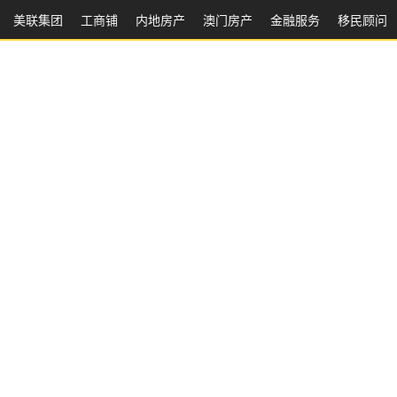
美联集团
工商铺
内地房产
澳⻔房产
金融服务
移民顾问