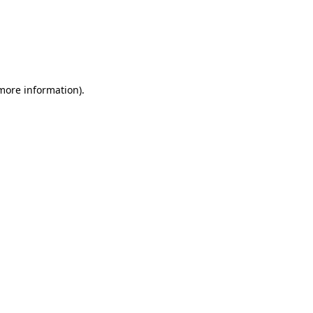
 more information)
.