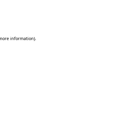
 more information)
.