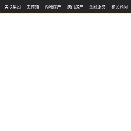
美联集团
工商铺
内地房产
澳⻔房产
金融服务
移民顾问