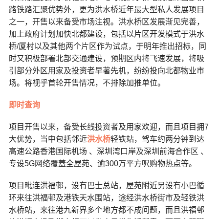
路铁路汇聚优势外，更为洪水桥近年最大型私人发展项目
之一，开售以来备受市场注视。洪水桥区发展渐见完善，
加上政府计划加快北都建设，包括以片区开发模式于洪水
桥/厦村以及其他两个片区作为试点，于明年推出招标，同
时又积极部署北部交通建设，预期区内将飞速发展，将吸
引部分外区用家及投资者早著先机，纷纷投向北都物业市
场。将视乎首轮开售情况，不排除加推单位。
即时查询
项目开售以来，备受长线投资者及用家欢迎，而且项目拥7
大优势，当中包括邻近
洪水桥
轻铁站，驾车约两分钟到达
高速公路香港国际机场 、深圳湾口岸及深圳前海合作区 、
专设5G网络覆蓋全屋苑、逾300万平方呎购物热点等。
项目毗连洪福邨，设有巴士总站，屋苑附近另设有小巴循
环来往洪福邨及港铁天水围站，途经洪水桥街市及轻铁洪
水桥站，来往港九新界多个地方都不成问题，而且洪福邨