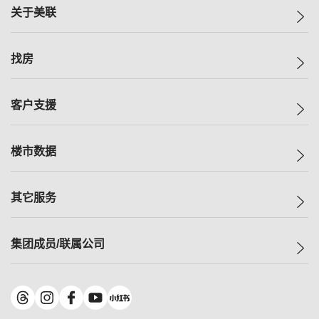
关于美联
美联集团
找房
投资者关系
集团动态
一手新房
客户支援
人才招募
买房
网站地图
上车
自助放盘
楼市数据
减价
专业经纪人
低价
分行网络
指数
其它服务
美联豪宅
查询热线
信心指数
独家楼盘
联络我们
最新成交
小区专页
租房
集团成员/联属公司
按揭计算机
历史成交
大湾区专页
居屋专页
负担能力计算机
成交数据
楼市资讯
买卖流程
美联物业
转按计算机
小区成交排行榜
美联精英会
鋑联控股
*
缴款方式
地区百科
美联慈善基金