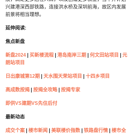
兴建港深西部铁路，连接洪水桥及深圳前海，故区内发展
前景将相当理想。
延伸阅读:
焦点新盘
新盘2024
|
买新楼流程
|
港岛南岸三期
|
何文田站项目
|
元
朗站项目
日出康城第12期
|
天水围天荣站项目
|
十四乡项目
高成数按揭
|
按揭全攻略
|
按揭专家
即供VS建期VS先住后付
最新动态
成交个案
|
楼市新闻
|
美联楼价指数
|
铁路盘行情
|
楼市全