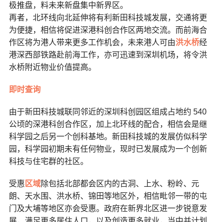
极推盘，料未来新盘集中新界区。
再者，北环线向北延伸将有利新田科技城发展，交通将更
为便捷，相信将促进深港科创合作区两地交流。而前海合
作区将为港人带来更多工作机会，未来港人可由
洪水桥
经
港深西部铁路赴前海工作，亦可迅速到深圳机场，将令洪
水桥附近物业价值提高。
即时查询
由于新田科技城联同邻近的深圳科创园区组成占地约 540
公顷的深港科创合作区，加上北环线的配合，相信会是继
科学园之后另一个创科基地。新田科技城的发展仿似科学
园，科学园初期未有任何物业，现时已发展成为一个创新
科技与住宅群的社区。
受惠
区域
除包括北部都会区内的古洞、上水、粉岭、元
朗、天水围、洪水桥、锦田等地区外，相信毗邻一带的屯
门及大埔等地区亦会受惠。政府在新界北区进一步锐意发
展，满足更多居住人口，以及创造更多就业，当中并计划