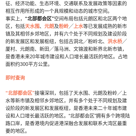
征、经济功能、生态环境、交通联系及发展政策等因素的
相互作用所形成的一个具规模和动态的城市空间。
事实上，
“
北部都会区”
空间布局包括元朗区和北区两个地
区，包括
天水围
、
元朗
及
粉岭
╱
上水
等已发展成熟的新市
镇及其相邻乡郊地区，并有六个处于不同规划及建设阶段
的新发展区和发展枢纽，包括古洞北╱粉岭北、
洪水桥
╱
厦村、元朗南、新田╱落马洲、文锦渡和新界北新市镇，
是香港未来20年城市建设和人口增长最活跃的地区。占地
面积约300平方公里。
即时查询
“北部都会区”
接壤深圳，包括了天水围、元朗及粉岭／上
水等新市镇及相邻乡郊地区，并有多个处于不同规划及建
设阶段的新发展区和发展枢纽，是香港未来二十年城市建
设和人口增长最活跃的地区。“北部都会区”拥有多个跨境陆
路口岸，是香港境内促进港深融合发展和联系大湾区最重
要的地区。