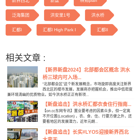
新界西北
新盘
林郑plan
泛海集团
洪安里1号
洪水桥
汇都I
汇都I High Park I
汇都II
相关文章 :
【新界新盘2024】北部都会区概念 洪水
桥三球内可入场...
“北部都会区”这个新发展概念，市场旋即高度关注新界
西北区的楼市发展，发展商亦把握机会，推出中低密度
兼环境清幽的优质物业。如今洪水桥正正有新项...
【新盘追击】洪水桥汇都衣食住行指南...
【on.cc东网专讯】置业要考虑的因素众多，但一定离
不开位置(Location) ，衣、食、住、行要方便之外，还
要看地区的发展潜力，近年元朗...
【新盘追击】长实#LYOS迎接新界西北
大变天...