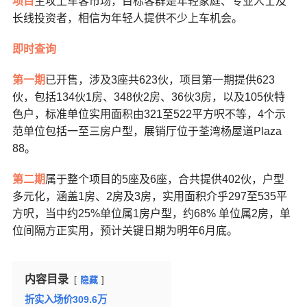
项目
主攻上车客市场，目标客群是年轻家庭、专业人士及
长线投资者，相信为年轻人提供不少上车机会。
即时查询
第一期
已开售，涉及3座共623伙，项目第一期提供623
伙，包括134伙1房、348伙2房、36伙3房，以及105伙特
色户，标准单位实用面积由321至522平方呎不等，4个示
范单位包括一至三房户型，展销厅位于荃湾杨屋道Plaza
88。
第二期
属于整个项目的5座及6座，合共提供402伙，户型
多元化，涵盖1房、2房及3房，实用面积介乎297至535平
方呎，当中约25%单位属1房户型，约68% 单位属2房，单
位间隔方正实用，预计关键日期为明年6月底。
内容目录
隐藏
折实入场价309.6万