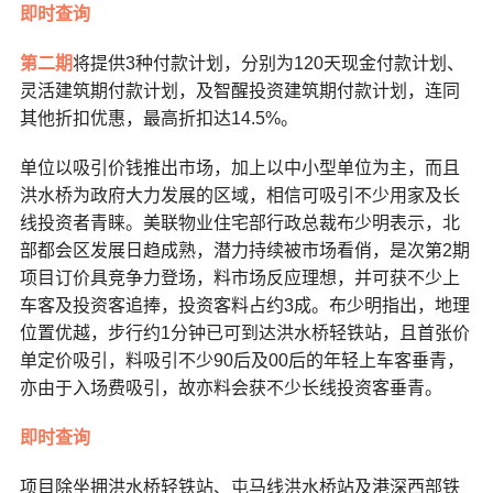
即时查询
第二期
将提供3种付款计划，分别为120天现金付款计划、
灵活建筑期付款计划，及智醒投资建筑期付款计划，连同
其他折扣优惠，最高折扣达14.5%。
单位以吸引价钱推出市场，加上以中小型单位为主，而且
洪水桥为政府大力发展的区域，相信可吸引不少用家及长
线投资者青睐。美联物业住宅部行政总裁布少明表示，北
部都会区发展日趋成熟，潜力持续被市场看俏，是次第2期
项目订价具竞争力登场，料市场反应理想，并可获不少上
车客及投资客追捧，投资客料占约3成。布少明指出，地理
位置优越，步行约1分钟已可到达洪水桥轻铁站，且首张价
单定价吸引，料吸引不少90后及00后的年轻上车客垂青，
亦由于入场费吸引，故亦料会获不少长线投资客垂青。
即时查询
项目除坐拥洪水桥轻铁站、屯马线洪水桥站及港深西部铁