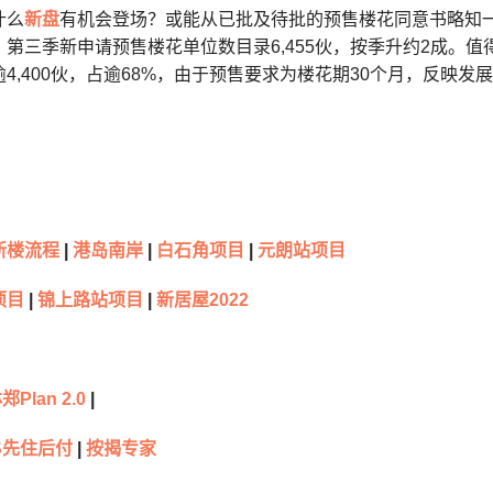
什么
新盘
有机会登场？或能从已批及待批的预售楼花同意书略知
第三季新申请预售楼花单位数目录6,455伙，按季升约2成。值得
4,400伙，占逾68%，由于预售要求为楼花期30个月，反映
新楼流程
|
港岛南岸
|
白石角项目
|
元朗站项目
项目
|
锦上路站项目
|
新居屋2022
郑Plan 2.0
|
S先住后付
|
按揭专家