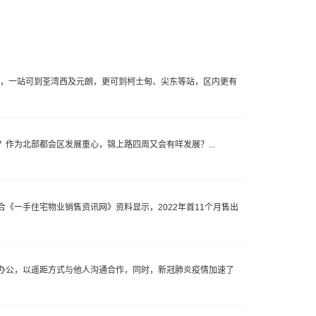
线，一站可到荃湾西及元朗，更可到柯士甸、尖东等站，区内更有
作为北部都会区发展重心，锦上路四周又会有咩发展？...
《一手住宅物业销售资讯网》资料显示，2022年首11个月售出
办公，以遥距方式与他人沟通合作，同时，新冠肺炎疫情加速了