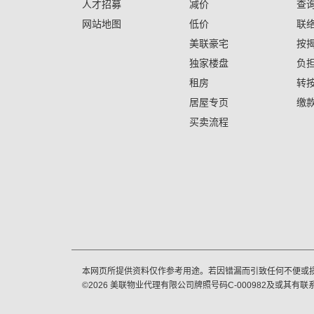
人才招募
减价
查
网站地图
低价
联
美联豪宅
按
独家楼盘
负
租房
转
居屋专页
缴
买卖流程
本网页所提供资料仅作参考用途。若因错漏而引致任何不便或
©
2026
美联物业代理有限公司牌照号码C-000982及或其有联