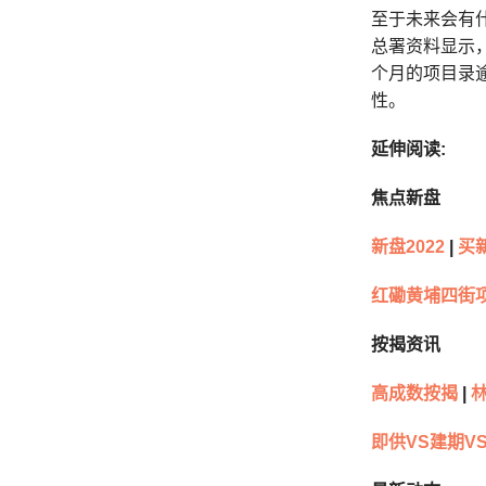
至于未来会有
总署资料显示，
个月的项目录逾
性。
延伸阅读:
焦点新盘
新盘2022
|
买
红磡黄埔四街
按揭资讯
高成数按揭
|
林
即供VS建期V