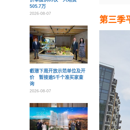
505.7万
2026-08-07
第三季
叡璟下周开放示范单位及开
价 暂接逾5千个准买家查
询
2026-08-07