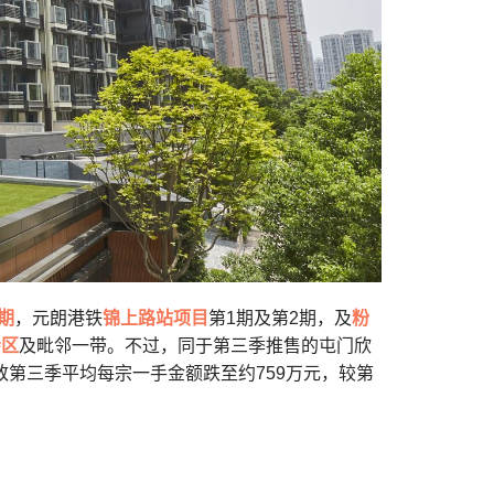
期
，元朗港铁
锦上路站项目
第1期及第2期，及
粉
会区
及毗邻一带。不过，同于第三季推售的屯门欣
致第三季平均每宗一手金额跌至约759万元，较第