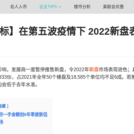
名人入市
业主TIPS
楼市分析
美联会优惠
标】在第五波疫情下 2022新盘
响，发展商一度暂停推售新盘，令2022年
新盘
市场表现逊色；具
,833伙，占2021年全年50个楼盘及18,585个单位均不足6成
均会低于去年水准。
隐藏
宗一手金额创9年季度新低
场