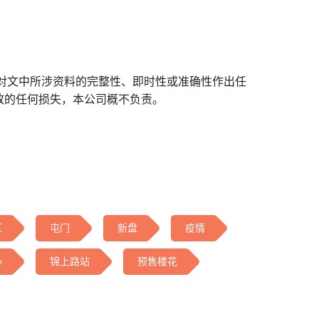
对文中所涉资料的完整性、即时性或准确性作出任
致的任何损失，本公司概不负责。
区
屯门
新盘
疫情
心
锦上路站
预售楼花