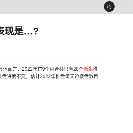
表现是…?
体而言，2022年首9个月合共只有28个
新盘
推
。若推盘进度不变，估计2022年推盘量无论楼盘数目