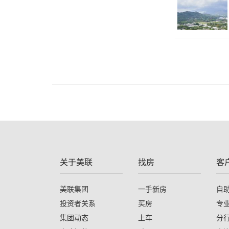
关于美联
找房
客
美联集团
一手新房
自
投资者关系
买房
专
集团动态
上车
分