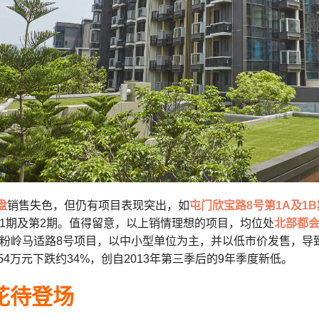
盘
销售失色，但仍有项目表现突出，如
屯门欣宝路8号第1A及1B
1期及第2期。值得留意，以上销情理想的项目，均位处
北部都
及粉岭马适路8号项目，以中小型单位为主，并以低市价发售，导
154万元下跌约34%，创自2013年第三季后的9年季度新低。
花待登场