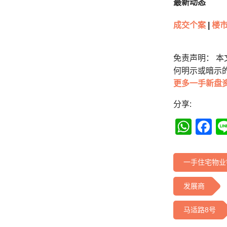
最新动态
成交个案
|
楼市
免责声明： 
何明示或暗示
更多一手新盘
分享:
Wha
F
一手住宅物业
发展商
马适路8号