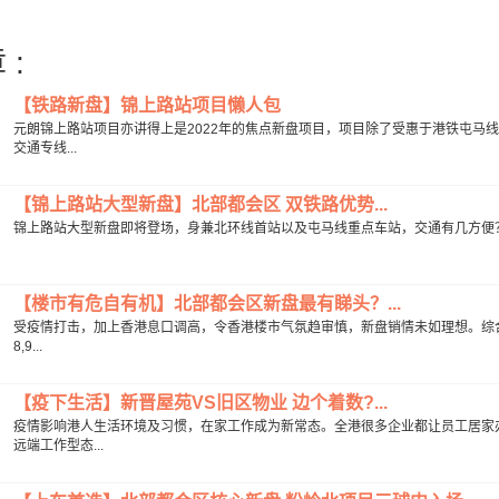
 :
【铁路新盘】锦上路站项目懒人包
元朗锦上路站项目亦讲得上是2022年的焦点新盘项目，项目除了受惠于港铁屯马
交通专线...
【锦上路站大型新盘】北部都会区 双铁路优势...
锦上路站大型新盘即将登场，身兼北环线首站以及屯马线重点车站，交通有几方便？
【楼市有危自有机】北部都会区新盘最有睇头？...
受疫情打击，加上香港息口调高，令香港楼市气氛趋审慎，新盘销情未如理想。综合
8,9...
【疫下生活】新晋屋苑VS旧区物业 边个着数?...
疫情影响港人生活环境及习惯，在家工作成为新常态。全港很多企业都让员工居家
远端工作型态...