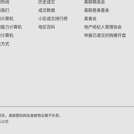
询热线
历史成交
美联精英会
络我们
成交数据
美联慈善基金
揭计算机
小区成交排行榜
美善会
担能力计算机
地区百科
地产经纪人管理协会
按计算机
申报已递交的购楼开盘
款方式
损失，美联数码网及美联物业概不负责。
系公司