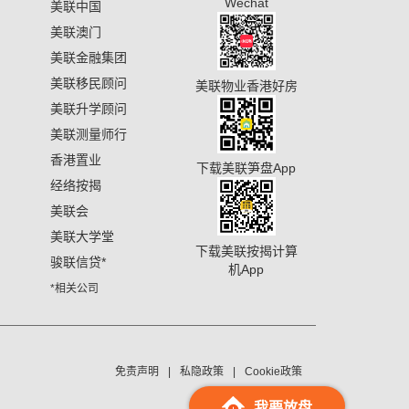
Wechat
美联中国
美联澳门
美联金融集团
美联移民顾问
美联物业香港好房
美联升学顾问
美联测量师行
香港置业
下载美联笋盘App
经络按揭
美联会
美联大学堂
下载美联按揭计算
骏联信贷
*
机App
*相关公司
免责声明
私隐政策
Cookie政策
我要放盘