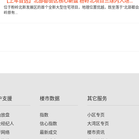
【上车首选】北部都会区核心新盘 粉岭北项目三球内入场...
位于粉岭北新发展区的首个全新大型住宅项目，地理位置优越，既坐落于“北部都会
岭原有...
户支援
楼市数据
其它服务
助放盘
指数
小区专页
业经纪人
信心指数
大湾区专页
行网络
最新成交
楼市资讯