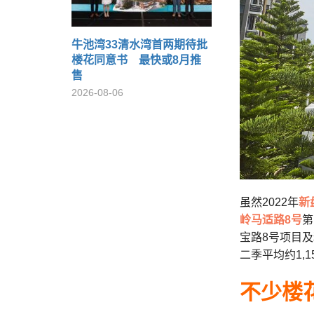
牛池湾33清水湾首两期待批
楼花同意书 最快或8月推
售
2026-08-06
虽然2022年
新
岭马适路8号
第
宝路8号项目
二季平均约1,
不少楼